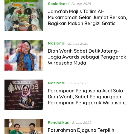
Sosialisasi
26 Juli 2025
Jama’ah Majlis Ta’lim Al-
Mukarromah Gelar Jum’at Berkah,
Bagikan Makan Bergizi Gratis
(MBG)
Nasional
25 Juli 2025
Diah Warih Sabet DetikJateng-
Jogja Awards sebagai Penggerak
Wirausaha Muda
Nasional
25 Juli 2025
Perempuan Pengusaha Asal Solo
Diah Warih, Sabet Penghargaan
Perempuan Penggerak Wirausaha
Muda
Pendidikan
21 Juli 2025
Faturahman Djaguna Terpilih