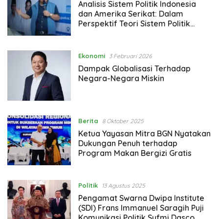
Analisis Sistem Politik Indonesia
dan Amerika Serikat: Dalam
Perspektif Teori Sistem Politik
David Easton dan Struktur
Fungsional Gabriel Almond
Ekonomi
3 Februari 2026
Dampak Globalisasi Terhadap
Negara-Negara Miskin
Berita
8 Oktober 2025
Ketua Yayasan Mitra BGN Nyatakan
Dukungan Penuh terhadap
Program Makan Bergizi Gratis
Politik
13 Agustus 2025
Pengamat Swarna Dwipa Institute
(SDI) Frans Immanuel Saragih Puji
Komunikasi Politik Sufmi Dasco