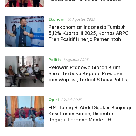
Ekonomi
10 Agustus 2025
Perekonomian Indonesia Tumbuh
5,12% Kuartal II 2025, Kornas ARPG:
Tren Positif Kinerja Pemerintah
Politik
1 Agustus 2025
Relawan Prabowo Gibran Kirim
Surat Terbuka Kepada Presiden
dan Wapres, Terkait Situasi Politik,
Hukum dan Sosial Ekonomi
Nasional
Opini
29 Juli 2025
H.M. Taufiq R. Abdul Syakur Kunjungi
Kesultanan Bacan, Disambut
Jogugu Perdana Menteri H.
Muchdar Arief, SE