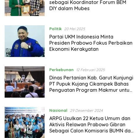
sebagai Koordinator Forum BEM
DIY dalam Mubes
Politik
20 Mei 2025
Partai UKM Indonesia Minta
Presiden Prabowo Fokus Perbaikan
Ekonomi Kerakyatan
Perkebunan
12 Februari 2025
Dinas Pertanian Kab. Garut Kunjungi
PT Pupuk Kujang Cikampek Bahas
Penguatan Program Makmur untuk
Swasembada Pangan
Nasional
29 Desember 2024
ARPG Usulkan 22 Ketua Umum dan
Aktivis Relawan Prabowo Gibran
Sebagai Calon Komisaris BUMN dan
Tenaga Ahli/Staf Khusus