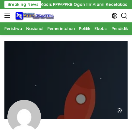
Langsung
n, Mobil Dinas Kadis PPPAPPKB Ogan Ilir Alami Kecelakaan Tungg
Breaking News
ke
konten
Peristiwa
Nasional
Pemerintahan
Politik
Ekobis
Pendidika