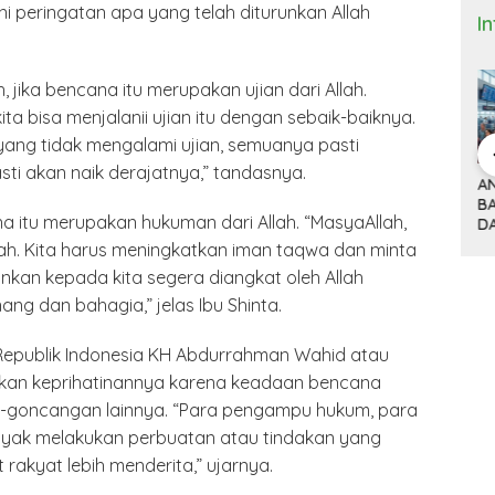
i peringatan apa yang telah diturunkan Allah
I
 jika bencana itu merupakan ujian dari Allah.
ta bisa menjalanii ujian itu dengan sebaik-baiknya.
 yang tidak mengalami ujian, semuanya pasti
asti akan naik derajatnya,” tandasnya.
 Bisnis dan
DONALD TRUMP,
ANTRI TIGA JAM DI
M
(9)
TARIF 32 PERSEN
BANDARA HOUSTON
K
a itu merupakan hukuman dari Allah. “MasyaAllah,
ITNYA
DAN KISAH SEPATU
DAN MACETNYA
Y
A MINYAK
CIBADUYUT
POLITIK AMERIKA
ST
lah. Kita harus meningkatkan iman taqwa dan minta
AN
SERIKAT
nkan kepada kita segera diangkat oleh Allah
POWER DUNIA
ang dan bahagia,” jelas Ibu Shinta.
4 Republik Indonesia KH Abdurrahman Wahid atau
akan keprihatinannya karena keadaan bencana
goncangan lainnya. “Para pengampu hukum, para
ak melakukan perbuatan atau tindakan yang
akyat lebih menderita,” ujarnya.