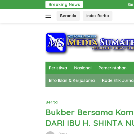
Langsung
Breaking News
Gerak Cepat Pol PP Beri Pertolongan
ke
Beranda
Index Berita
konten
Peristiwa
Nasional
Pemerintahan
Info Iklan & Kerjasama
Kode Etik Jurna
Berita
Bukber Bersama Kom
DARI IBU H. SHINTA 
Daris