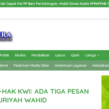
, Mobil Dinas Kadis PPPAPPKB Ogan Ilir Alami Kecelakaan Tungga
Politik
Ekobis
Pendidikan
Lipsus
Opini
Lainya
lisme
Pedoman Media Siber
Ketentuan Layanan
Kebijakan
-HAK KWI: ADA TIGA PESAN
NURIYAH WAHID