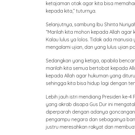
ketajaman otak agar kita bisa memahan
kepada kita,” tuturnya.
Selanjutnya, sambung Ibu Shinta Nuriyah,
“Marilah kita mohon kepada Allah agar ki
Kalau lulus ya lolos. Tidak ada manusia
mengalami ujian, dan yang lulus ujian p
Minyak,
Politik 
Sedangkan yang ketiga, apabila bencan
BANGK
NEGAR
marilah kita semua bertobat kepada Al
MELAW
kepada Allah agar hukuman yang dituru
SUPER
sehingga kita bisa hidup lagi dengan ten
Lebih jauh istri mendiang Presiden ke-
yang akrab disapa Gus Dur ini mengat
diperparah dengan adanya goncangan-
pengampu negara dan sebagainya bany
justru meresahkan rakyat dan membuat r