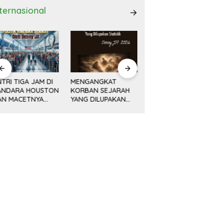
nternasional
ENGANGKAT
AWAL KEMAJUAN
Minyak, Bisnis dan
ORBAN SEJARAH
CINA DAN REVOLUSI
Politik (14) KETIKA
ANG DILUPAKAN
DAMAI DENG
MESIN MENGEBOR
ATISTIK
XIAOPING
LEBIH DALAM,
MELAMPAUI NURANI