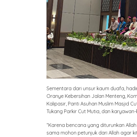
Sementara dari unsur kaum duafa, hadir
Oranye Kebersihan Jalan Menteng, Komu
Kalipasir, Panti Asuhan Muslim Masjid Cu
Polrest
Tukang Parkir Cut Mutia, dan karyawan-
Serdan
Latiha
“Zebra
“Karena bencana yang diturunkan Alla
Tahun 
sama mohon petunjuk dari Allah agar ki