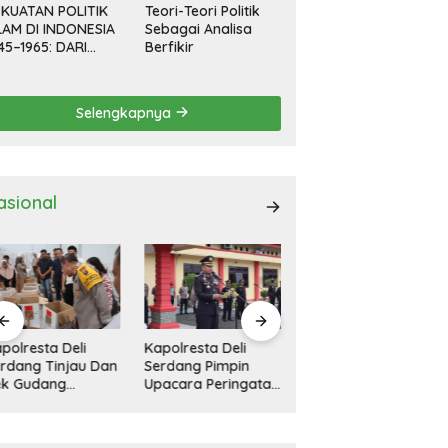
KUATAN POLITIK
Teori-Teori Politik
LAM DI INDONESIA
Sebagai Analisa
45–1965: DARI
Berfikir
EVOLUSI HINGGA
EMOKRASI
RPIMPIN
Selengkapnya
asional
polresta Deli
11 Rumah Rusak
Kapolresta Deli
rdang Pimpin
Diterjang Bandang
Serdang Pimpin
acara Peringatan
Di Tanah Pinem
Apel Gelar Pasukan
ri Pahlawan
Dairi
Ops Zebra Toba
sional
2024