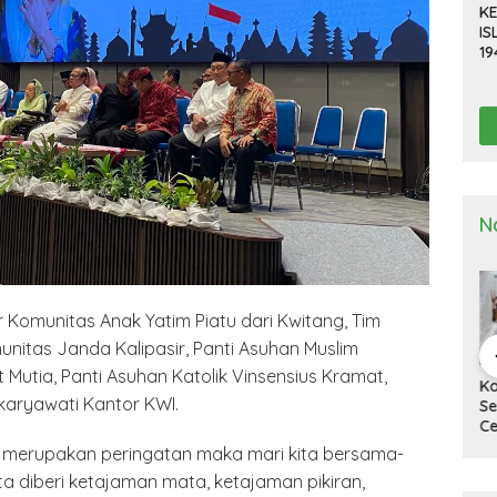
KE
IS
19
R
D
TE
N
 Komunitas Anak Yatim Piatu dari Kwitang, Tim
nitas Janda Kalipasir, Panti Asuhan Muslim
t Mutia, Panti Asuhan Katolik Vinsensius Kramat,
a Deli
Kapolresta Deli
Kapolresta Deli
Ka
karyawati Kantor KWI.
g Gelar
Serdang Pimpin
Serdang Tinjau Dan
Se
n Pra Operasi
Upacara Pelepasan
Cek Gudang
Up
 Toba”
Purna Bakti
Logistik KPU
Ha
h merupakan peringatan maka mari kita bersama-
2024
Personel Polresta
Na
ta diberi ketajaman mata, ketajaman pikiran,
Deli Serdang