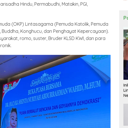
isadha Hindu, Permabudhi, Matakin, PGI,
Po
muda (OKP) Lintasagama (Pemuda Katolik, Pemuda
, Buddha, Konghucu, dan Penghayat Kepercayaan).
yarakat, romo, suster, Bruder KLSD KWI, dan para
onik.
In
Li
N