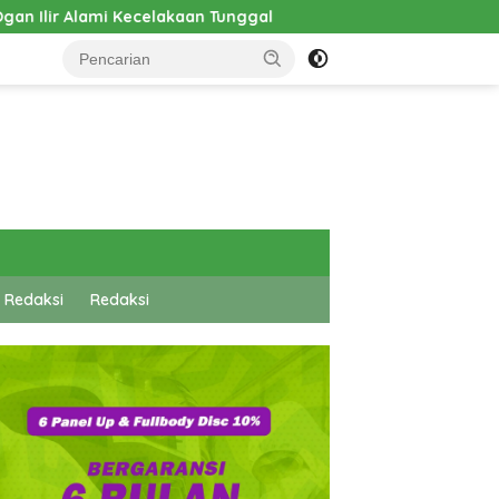
l
Pembangunan Cathlab RSUD Hadrianus Sinaga Dimul
 Redaksi
Redaksi