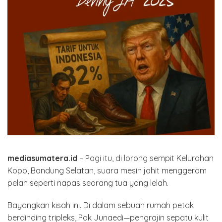
mediasumatera.id
– Pagi itu, di lorong sempit Kelurahan
Kopo, Bandung Selatan, suara mesin jahit menggeram
pelan seperti napas seorang tua yang lelah.
Bayangkan kisah ini. Di dalam sebuah rumah petak
berdinding tripleks, Pak Junaedi—pengrajin sepatu kulit