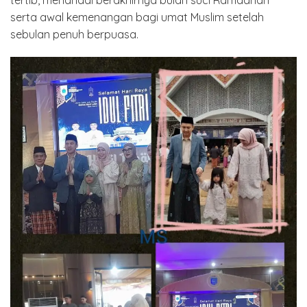
tertib, menandai berakhirnya bulan suci Ramadhan
serta awal kemenangan bagi umat Muslim setelah
sebulan penuh berpuasa.