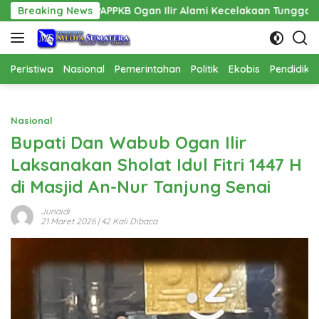
Langsung
APPKB Ogan Ilir Alami Kecelakaan Tunggal
Breaking News
Pembangunan 
ke
konten
Peristiwa
Nasional
Pemerintahan
Politik
Ekobis
Pendidika
Nasional
Bupati Dan Wabub Ogan Ilir
Laksanakan Sholat Idul Fitri 1447 H
di Masjid An-Nur Tanjung Senai
Junaidi
21 Maret 2026
| 42 Kali Dibaca