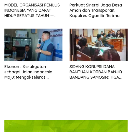
MODEL ORGANISASI PENULIS
Perkuat Sinergi Jaga Desa
INDONESIA YANG DAPAT
Aman dan Transparan,
HIDUP SERATUS TAHUN —
Kapolres Ogan Ilir Terima
Sebuah Provokasi
Silaturahmi ABPEDNAS
Menyambut Kongres
SATUPENA 2026
Ekonomi Kerakyatan
SIDANG KORUPSI DANA
sebagai Jalan Indonesia
BANTUAN KORBAN BANJIR
Maju: Mengakselerasi
BANDANG SAMOSIR: TIGA
Pertumbuhan Berkeadilan di
KEPALA DESA MENGAKU
Era Prabowo-Gibran
SUDAH KEMBALIKAN UANG
YANG DITERIMA