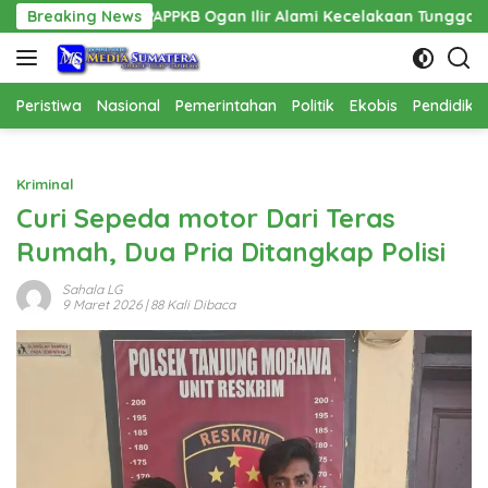
Langsung
PPAPPKB Ogan Ilir Alami Kecelakaan Tunggal
Breaking News
Pembanguna
ke
konten
Peristiwa
Nasional
Pemerintahan
Politik
Ekobis
Pendidika
Kriminal
Curi Sepeda motor Dari Teras
Rumah, Dua Pria Ditangkap Polisi
Sahala LG
9 Maret 2026
| 88 Kali Dibaca