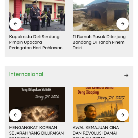
Kapolresta Deli Serdang
11 Rumah Rusak Diterjang
Pimpin Upacara
Bandang Di Tanah Pinem
Peringatan Hari Pahlawan
Dairi
Nasional
Internasional
MENGANGKAT KORBAN
AWAL KEMAJUAN CINA
SEJARAH YANG DILUPAKAN
DAN REVOLUSI DAMAI
(14