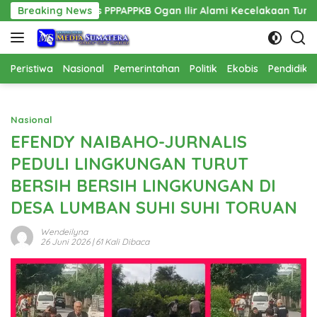
Langsung
is PPPAPPKB Ogan Ilir Alami Kecelakaan Tunggal
Breaking News
Pemban
ke
konten
Peristiwa
Nasional
Pemerintahan
Politik
Ekobis
Pendidika
Nasional
EFENDY NAIBAHO-JURNALIS
PEDULI LINGKUNGAN TURUT
BERSIH BERSIH LINGKUNGAN DI
DESA LUMBAN SUHI SUHI TORUAN
Wendeilyna
26 Juni 2026
| 61 Kali Dibaca