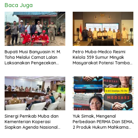
Baca Juga
Bupati Musi Banyuasin H. M.
Petro Muba-Medco Resmi
Toha Melalui Camat Lalan
Kelola 359 Sumur Minyak
Laksanakan Pengecekan
Masyarakat Potensi Tambah
Sarana dan Prasarana
Produksi Hingga 3.000 BOPD
Pencegahan Karhutla di Lima
Perusahaan
Sinergi Pemkab Muba dan
Yuk Simak, Mengenal
Kementerian Koperasi
Perbedaan PERMA Dan SEMA,
Siapkan Agenda Nasional
2 Produk Hukum Mahkamah
Hilirisasi Kelapa Sawit
Agung Yang Sering Tertukar