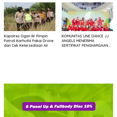
Seminar dan Peresmian
Pabrik KUD Sejahtera
Dimatangkan
Kapolres Ogan Ilir Pimpin
KOMUNITAS LINE DANCE JJ
Patroli Karhutla Pakai Drone
ANGELS MENERIMA
dan Cek Ketersediaan Air
SERTIFIKAT PENGHARGAAN
DARI GMDM DPP ATAS PERAN
SERTA DALAM P4GN