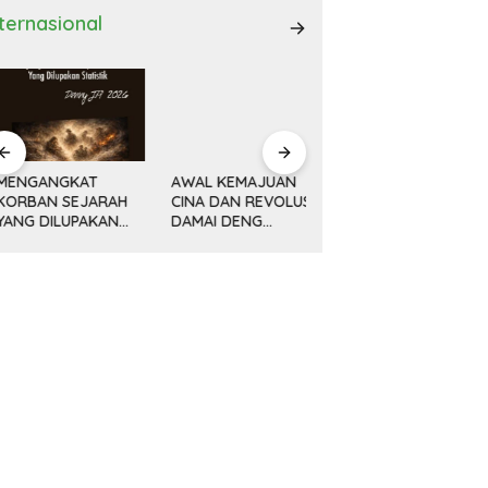
nternasional
ENGANGKAT
AWAL KEMAJUAN
Minyak, Bisnis dan
ORBAN SEJARAH
CINA DAN REVOLUSI
Politik (14) KETIKA
ANG DILUPAKAN
DAMAI DENG
MESIN MENGEBOR
ATISTIK
XIAOPING
LEBIH DALAM,
MELAMPAUI NURANI