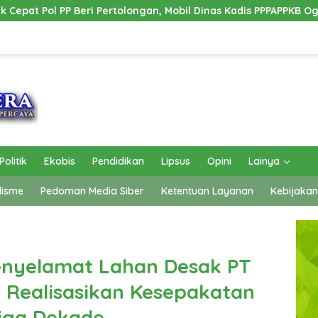
ngan, Mobil Dinas Kadis PPPAPPKB Ogan Ilir Alami Kecelakaan Tu
Politik
Ekobis
Pendidikan
Lipsus
Opini
Lainya
lisme
Pedoman Media Siber
Ketentuan Layanan
Kebijakan
nyelamat Lahan Desak PT
i Realisasikan Kesepakatan
iga Dekade