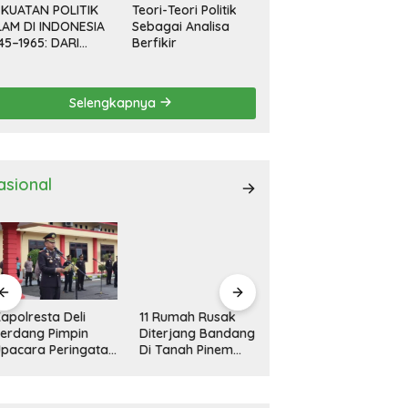
KUATAN POLITIK
Teori-Teori Politik
LAM DI INDONESIA
Sebagai Analisa
45–1965: DARI
Berfikir
EVOLUSI HINGGA
EMOKRASI
RPIMPIN
Selengkapnya
asional
polresta Deli
11 Rumah Rusak
Kapolresta Deli
rdang Pimpin
Diterjang Bandang
Serdang Pimpin
acara Peringatan
Di Tanah Pinem
Apel Gelar Pasukan
ri Pahlawan
Dairi
Ops Zebra Toba
sional
2024