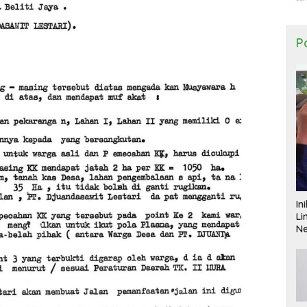
Po
In
Li
N