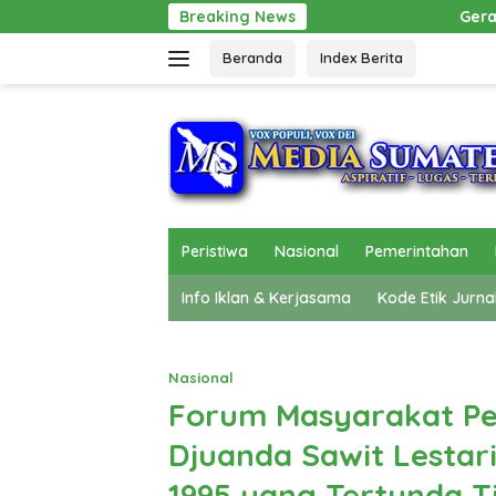
Langsung
Breaking News
Gerak Cepat Pol PP Beri Pertolo
ke
Beranda
Index Berita
konten
Peristiwa
Nasional
Pemerintahan
Info Iklan & Kerjasama
Kode Etik Jurna
Nasional
Forum Masyarakat Pe
Djuanda Sawit Lestar
1995 yang Tertunda T