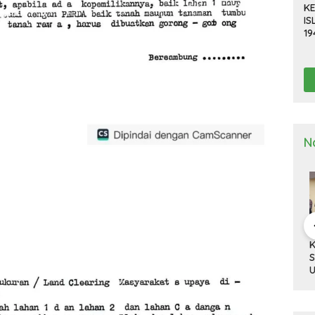
KE
IS
19
R
D
TE
N
a Deli
Kapolresta Deli
Kapolresta Deli
Ka
g Gelar
Serdang Pimpin
Serdang Tinjau Dan
Se
n Pra Operasi
Upacara Pelepasan
Cek Gudang
Up
 Toba”
Purna Bakti
Logistik KPU
Ha
2024
Personel Polresta
Na
Deli Serdang