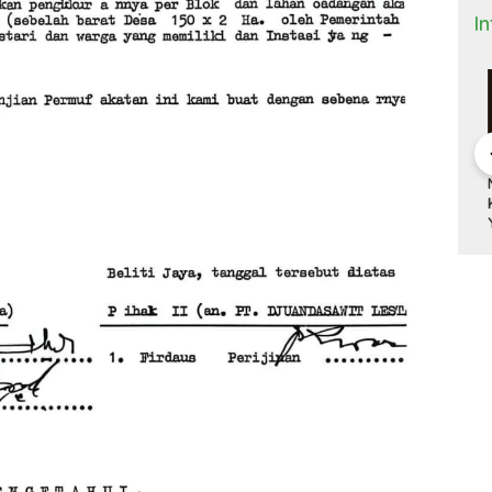
I
 Bisnis dan
DONALD TRUMP,
ANTRI TIGA JAM DI
M
(9)
TARIF 32 PERSEN
BANDARA HOUSTON
K
ITNYA
DAN KISAH SEPATU
DAN MACETNYA
Y
A MINYAK
CIBADUYUT
POLITIK AMERIKA
ST
AN
SERIKAT
POWER DUNIA