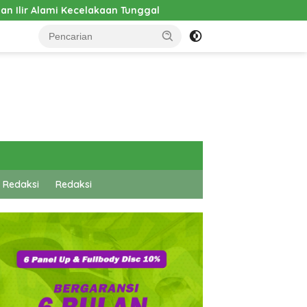
nggal
Pembangunan Cathlab RSUD Hadrianus Sinaga Di
 Redaksi
Redaksi