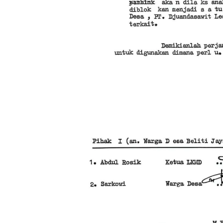
Minyak,
Politik 
BANGK
NEGAR
MELAW
SUPER