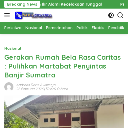
Langsung
lir Alami Kecelakaan Tunggal
Breaking News
Pembangunan Cathlab RSU
ke
konten
Peristiwa
Nasional
Pemerintahan
Politik
Ekobis
Pendidika
Nasional
Gerakan Rumah Bela Rasa Caritas
: Pulihkan Martabat Penyintas
Banjir Sumatra
Andreas Daris Awalistyo
28 Februari 2026
| 30 Kali Dibaca