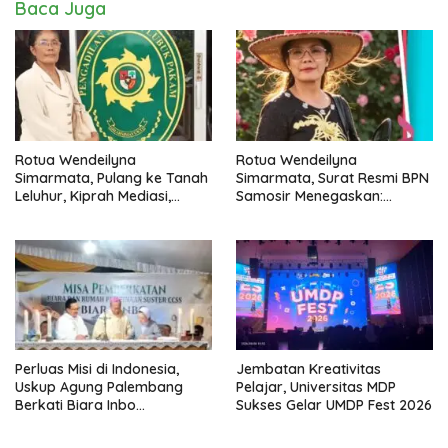
Baca Juga
Rotua Wendeilyna
Rotua Wendeilyna
Simarmata, Pulang ke Tanah
Simarmata, Surat Resmi BPN
Leluhur, Kiprah Mediasi,
Samosir Menegaskan:
Jurnalistik, Paralegal Kasus
Dokumen Kolonial Belanda
Sejarah dan Hukum Adat
Bukan Bukti Hak Atas Tanah
Batak
dalam Sengketa Lumban Silo
Perluas Misi di Indonesia,
Jembatan Kreativitas
Uskup Agung Palembang
Pelajar, Universitas MDP
Berkati Biara Inbo
Sukses Gelar UMDP Fest 2026
Kongregasi CCSS di
Sukomoro