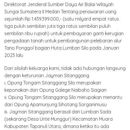
Direktorat Jenderal Sumber Daya Air Balai Wilayah
Sungai Sumatera II Medan Tentang penawaran uang
sejumlah Rp 1.439.399.000,- (satu milyard empat ratus
tiga puluh sembilan juta tiga ratus sembilan puluh
sembilan ribu rupiah) untuk pembayaran ganti kerugian
pengadaan tanah untuk pembangunan pelebaran alur
Tano Ponggol bagian Huta Lumban Silo pada Januari
2023 lalu
Dari silsilah keluarga kami, tidak ada hubungan langsung
dengan keturunan Jayman Sitanggang
i. Opung Tongam Sitanggang Silo merupakan
keponakan dari Opung Galege Naibaho Siagian
ii. Opung Tongam Sitanggang Silo merupakan menantu
dari Opung Apamunjung Sihotang Sorganimusu
iii. Jayman Sitanggang berasal dari Lumban Sada
(sekarang Desa Unte Munggur) Kecamatan Muara
Kabupaten Tapanuli Utara, dimana ketika itu ada