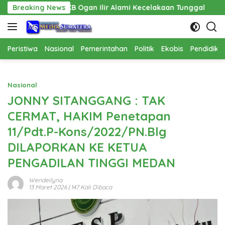
Langsung
B Ogan Ilir Alami Kecelakaan Tunggal
Breaking News
Pembangunan Cat
ke
konten
Peristiwa
Nasional
Pemerintahan
Politik
Ekobis
Pendidika
Nasional
JONNY SITANGGANG : TAK
CERMAT, HAKIM Penetapan
11/Pdt.P-Kons/2022/PN.Blg
DILAPORKAN KE KETUA
PENGADILAN TINGGI MEDAN
Wendeilyna
13 Maret 2026
| 147 Kali Dibaca