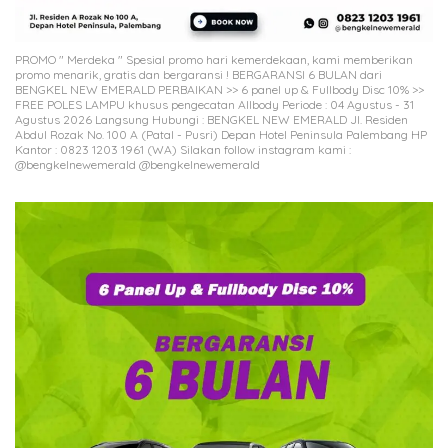
PROMO " Merdeka " Spesial promo hari kemerdekaan, kami memberikan
promo menarik, gratis dan bergaransi ! BERGARANSI 6 BULAN dari
BENGKEL NEW EMERALD PERBAIKAN >> 6 panel up & Fullbody Disc 10% >>
FREE POLES LAMPU khusus pengecatan Allbody Periode : 04 Agustus - 31
Agustus 2026 Langsung Hubungi : BENGKEL NEW EMERALD Jl. Residen
Abdul Rozak No. 100 A (Patal - Pusri) Depan Hotel Peninsula Palembang HP
Kantor : 0823 1203 1961 (WA) Silakan follow instagram kami :
@bengkelnewemerald @bengkelnewemerald