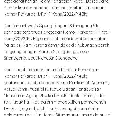
ketidakhatihatian Hakim Pengadian Negeri Balige yang
memeriksa permohonan dan menerbitan Penetapan
Nomor Perkara : 11/Pdt.P-Kons/2022/PN.Blg
Kamilah ahli waris Opung Tongam Sitanggang Silo,
sehingga terbitnya Penetapan Nomor Perkara : 11/Pdt.P-
Kons/2022/PN.Blg sangatlah menciderai kehormatan
harga diri kami karena kami tidak ada hubungan darah
langsung dengan Martua Sitanggang, Jesse
Sitanggang, Udut Manotar Sitanggang
Kami sudah melaporkan majelis hakim Penetapan
Nomor Perkara : 11/Pdt.P-Kons/2022/PN.Blg
keatasannya yaitu kepada Ketua Mahkamah Agung RI,
Ketua Komisi Yudisial RI, Ketua Badan Pengawasan
Mahkamah Agung RI. Jika terbukti tidak cermat, tidak
teliti, tidak hati hati dalam mengabulkan permohonan
tersebut, agar dijatuhi sanksi sebagaimana diatur
dalam regulasi, ujar Jonny Sitanggang yang didampingi