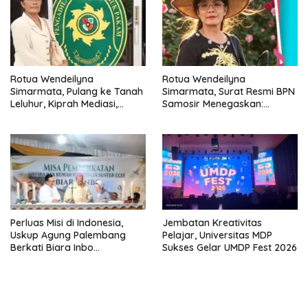
Rotua Wendeilyna
Rotua Wendeilyna
Simarmata, Pulang ke Tanah
Simarmata, Surat Resmi BPN
Leluhur, Kiprah Mediasi,
Samosir Menegaskan:
Jurnalistik, Paralegal Kasus
Dokumen Kolonial Belanda
Sejarah dan Hukum Adat
Bukan Bukti Hak Atas Tanah
Batak
dalam Sengketa Lumban Silo
Perluas Misi di Indonesia,
Jembatan Kreativitas
Uskup Agung Palembang
Pelajar, Universitas MDP
Berkati Biara Inbo
Sukses Gelar UMDP Fest 2026
Kongregasi CCSS di
Sukomoro