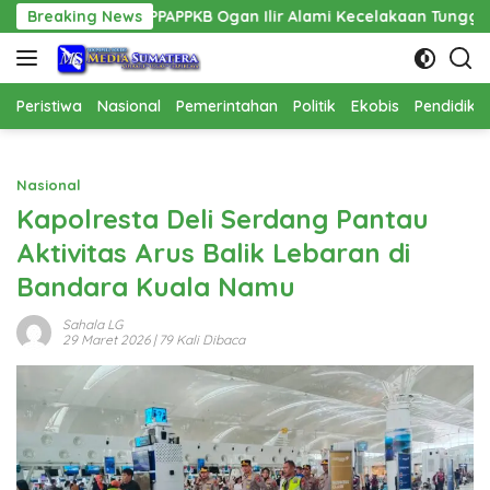
Langsung
PPAPPKB Ogan Ilir Alami Kecelakaan Tunggal
Breaking News
Pembanguna
ke
konten
Peristiwa
Nasional
Pemerintahan
Politik
Ekobis
Pendidika
Nasional
Kapolresta Deli Serdang Pantau
Aktivitas Arus Balik Lebaran di
Bandara Kuala Namu
Sahala LG
29 Maret 2026
| 79 Kali Dibaca