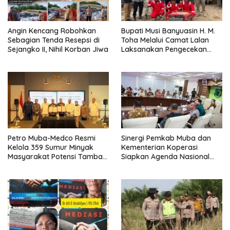
Angin Kencang Robohkan
Bupati Musi Banyuasin H. M.
Sebagian Tenda Resepsi di
Toha Melalui Camat Lalan
Sejangko II, Nihil Korban Jiwa
Laksanakan Pengecekan
Sarana dan Prasarana
Pencegahan Karhutla di Lima
Perusahaan
Petro Muba-Medco Resmi
Sinergi Pemkab Muba dan
Kelola 359 Sumur Minyak
Kementerian Koperasi
Masyarakat Potensi Tambah
Siapkan Agenda Nasional
Produksi Hingga 3.000 BOPD
Hilirisasi Kelapa Sawit
Seminar dan Peresmian
Pabrik KUD Sejahtera
Dimatangkan