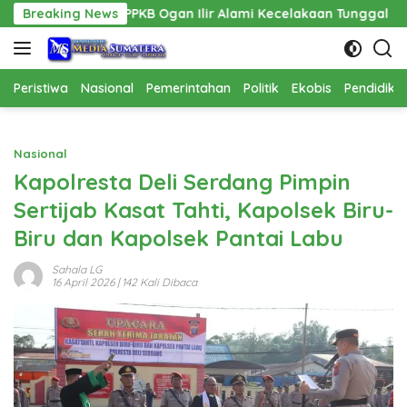
Langsung
PPPAPPKB Ogan Ilir Alami Kecelakaan Tunggal
Breaking News
Pembangun
ke
konten
Peristiwa
Nasional
Pemerintahan
Politik
Ekobis
Pendidika
Nasional
Kapolresta Deli Serdang Pimpin
Sertijab Kasat Tahti, Kapolsek Biru-
Biru dan Kapolsek Pantai Labu
Sahala LG
16 April 2026
| 142 Kali Dibaca