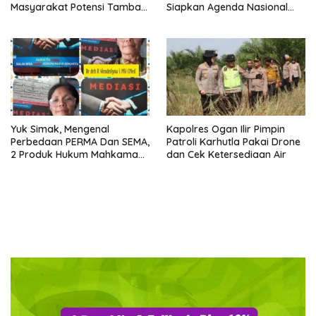
Masyarakat Potensi Tambah
Siapkan Agenda Nasional
Produksi Hingga 3.000 BOPD
Hilirisasi Kelapa Sawit
Seminar dan Peresmian
Pabrik KUD Sejahtera
Dimatangkan
Yuk Simak, Mengenal
Kapolres Ogan Ilir Pimpin
Perbedaan PERMA Dan SEMA,
Patroli Karhutla Pakai Drone
2 Produk Hukum Mahkamah
dan Cek Ketersediaan Air
Agung Yang Sering Tertukar