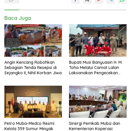
Baca Juga
Angin Kencang Robohkan
Bupati Musi Banyuasin H. M.
Sebagian Tenda Resepsi di
Toha Melalui Camat Lalan
Sejangko II, Nihil Korban Jiwa
Laksanakan Pengecekan
Sarana dan Prasarana
Pencegahan Karhutla di Lima
Perusahaan
Petro Muba-Medco Resmi
Sinergi Pemkab Muba dan
Kelola 359 Sumur Minyak
Kementerian Koperasi