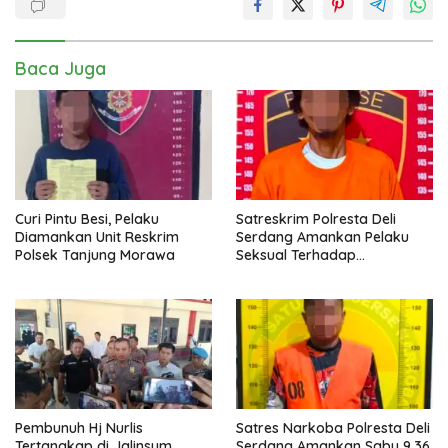
Baca Juga
Curi Pintu Besi, Pelaku
Satreskrim Polresta Deli
Diamankan Unit Reskrim
Serdang Amankan Pelaku
Polsek Tanjung Morawa
Seksual Terhadap
Penyandang Disabilitas
Pembunuh Hj Nurlis
Satres Narkoba Polresta Deli
Tertangkap di Jalinsum
Serdang Amankan Sabu 9,36