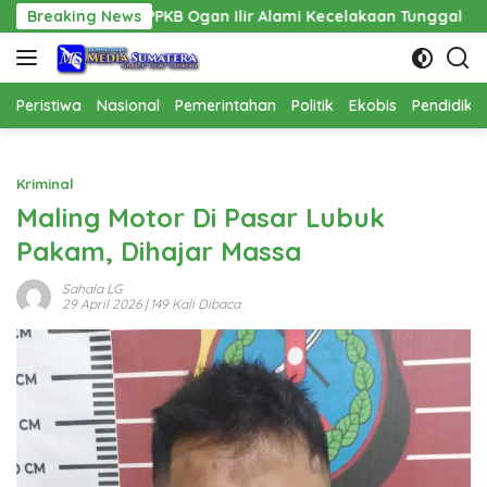
Langsung
PKB Ogan Ilir Alami Kecelakaan Tunggal
Breaking News
Pembangunan Ca
ke
konten
Peristiwa
Nasional
Pemerintahan
Politik
Ekobis
Pendidika
Kriminal
Maling Motor Di Pasar Lubuk
Pakam, Dihajar Massa
Sahala LG
29 April 2026
| 149 Kali Dibaca