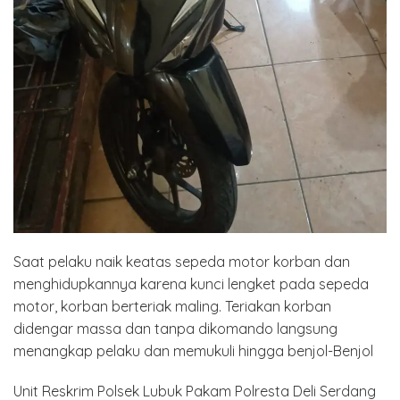
Saat pelaku naik keatas sepeda motor korban dan
menghidupkannya karena kunci lengket pada sepeda
motor, korban berteriak maling. Teriakan korban
didengar massa dan tanpa dikomando langsung
menangkap pelaku dan memukuli hingga benjol-Benjol
Unit Reskrim Polsek Lubuk Pakam Polresta Deli Serdang