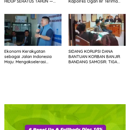
HIDUP SERATUS TAHUN —
Kapolres Ogan Ilir Terima
Sebuah Provokasi
Silaturahmi ABPEDNAS
Menyambut Kongres
SATUPENA 2026
Ekonomi Kerakyatan
SIDANG KORUPSI DANA
sebagai Jalan Indonesia
BANTUAN KORBAN BANJIR
Maju: Mengakselerasi
BANDANG SAMOSIR: TIGA
Pertumbuhan Berkeadilan di
KEPALA DESA MENGAKU
Era Prabowo-Gibran
SUDAH KEMBALIKAN UANG
YANG DITERIMA