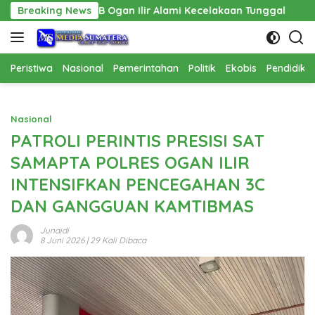
Langsung
gan Ilir Alami Kecelakaan Tunggal
Breaking News
Pembangunan Cathla
ke
konten
Peristiwa
Nasional
Pemerintahan
Politik
Ekobis
Pendidika
Nasional
PATROLI PERINTIS PRESISI SAT
SAMAPTA POLRES OGAN ILIR
INTENSIFKAN PENCEGAHAN 3C
DAN GANGGUAN KAMTIBMAS
Junaidi
8 Juni 2026
| 29 Kali Dibaca