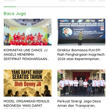
Baca Juga
KOMUNITAS LINE DANCE JJ
Direktur Biomassa PLN EPI
ANGELS MENERIMA
Raih Penghargaan Inagritech
SERTIFIKAT PENGHARGAAN
2026 atas Kepemimpinan
DARI GMDM DPP ATAS PERAN
dalam Percepatan
SERTA DALAM P4GN
Pengembangan Biomassa
MODEL ORGANISASI PENULIS
Perkuat Sinergi Jaga Desa
INDONESIA YANG DAPAT
Aman dan Transparan,