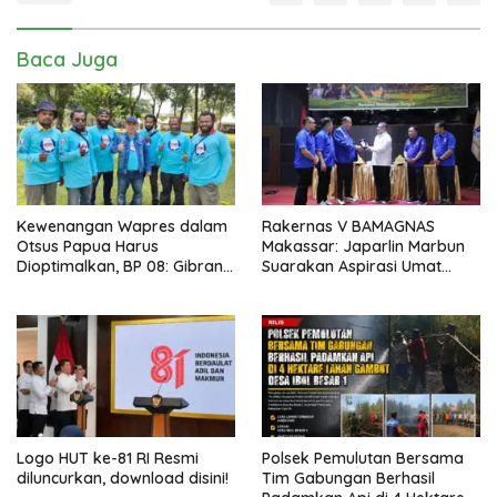
Baca Juga
Kewenangan Wapres dalam
Rakernas V BAMAGNAS
Otsus Papua Harus
Makassar: Japarlin Marbun
Dioptimalkan, BP 08: Gibran
Suarakan Aspirasi Umat
Perlu Jadi Motor
Kristen, Bahas Rakernas VI di
Pembangunan dan
Bangkok
Kesejahteraan Papua
Logo HUT ke-81 RI Resmi
Polsek Pemulutan Bersama
diluncurkan, download disini!
Tim Gabungan Berhasil