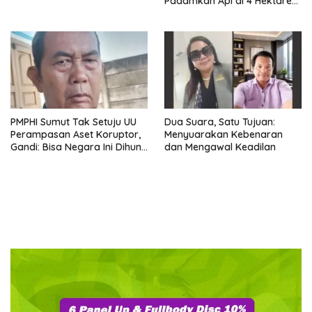
Padamkan Api di 4 Hektare
Lahan Gambut Desa Ibul
Besar 1
PMPHI Sumut Tak Setuju UU
Dua Suara, Satu Tujuan:
Perampasan Aset Koruptor,
Menyuarakan Kebenaran
Gandi: Bisa Negara Ini Dihuni
dan Mengawal Keadilan
Ribuan Orang Gila yang Baru