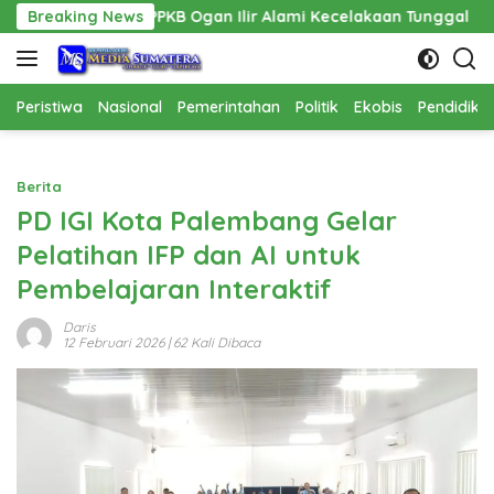
Langsung
APPKB Ogan Ilir Alami Kecelakaan Tunggal
Breaking News
Pembangunan
ke
konten
Peristiwa
Nasional
Pemerintahan
Politik
Ekobis
Pendidika
Berita
PD IGI Kota Palembang Gelar
Pelatihan IFP dan AI untuk
Pembelajaran Interaktif
Daris
12 Februari 2026
| 62 Kali Dibaca