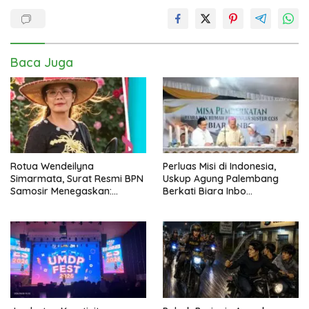
Baca Juga
Rotua Wendeilyna
Perluas Misi di Indonesia,
Simarmata, Surat Resmi BPN
Uskup Agung Palembang
Samosir Menegaskan:
Berkati Biara Inbo
Dokumen Kolonial Belanda
Kongregasi CCSS di
Bukan Bukti Hak Atas Tanah
Sukomoro
dalam Sengketa Lumban Silo