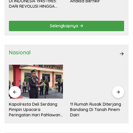
DI INDONESIA 1945–1965:
Analisa Berfikir
DARI REVOLUSI HINGGA
DEMOKRASI TERPIMPIN
Selengkapnya
Nasional
Kapolresta Deli Serdang
11 Rumah Rusak Diterjang
Pimpin Upacara
Bandang Di Tanah Pinem
Peringatan Hari Pahlawan
Dairi
Nasional