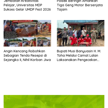
Jembatan Kreativitas
Polsek Beringin Amankan
Pelajar, Universitas MDP
Tiga Geng Motor Bersenjata
Sukses Gelar UMDP Fest 2026
Tajam
Angin Kencang Robohkan
Bupati Musi Banyuasin H. M.
Sebagian Tenda Resepsi di
Toha Melalui Camat Lalan
Sejangko II, Nihil Korban Jiwa
Laksanakan Pengecekan
Sarana dan Prasarana
Pencegahan Karhutla di Lima
Perusahaan