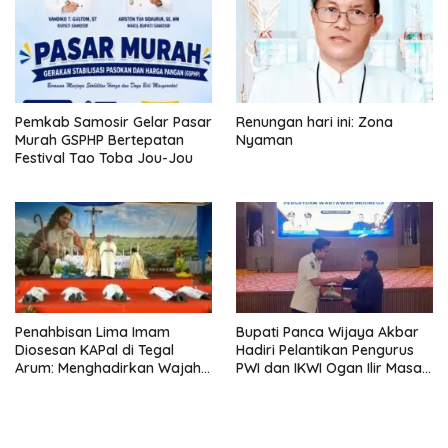
YANG DITERIMA
Pemkab Samosir Gelar Pasar
Renungan hari ini: Zona
Murah GSPHP Bertepatan
Nyaman
Festival Tao Toba Jou-Jou
Penahbisan Lima Imam
Bupati Panca Wijaya Akbar
Diosesan KAPal di Tegal
Hadiri Pelantikan Pengurus
Arum: Menghadirkan Wajah
PWI dan IKWI Ogan Ilir Masa
Allah yang Belas Kasih
Bakti 2026–2029