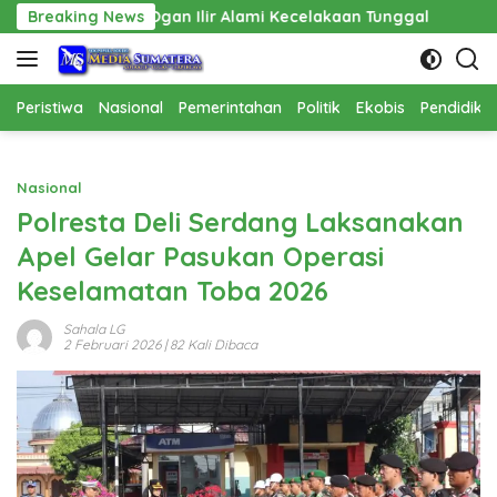
Langsung
 Ogan Ilir Alami Kecelakaan Tunggal
Breaking News
Pembangunan Cathl
ke
konten
Peristiwa
Nasional
Pemerintahan
Politik
Ekobis
Pendidika
Nasional
Polresta Deli Serdang Laksanakan
Apel Gelar Pasukan Operasi
Keselamatan Toba 2026
Sahala LG
2 Februari 2026
| 82 Kali Dibaca