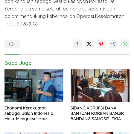
dan kondusif sebagai wujud kesiapan Polresta Deli
Serdang bersama seluruh pemangku kepentingan
dalam mendukung keberhasilan Operasi Keselamatan
Toba 2026.(LG)
Baca Juga
Ekonomi Kerakyatan
SIDANG KORUPSI DANA
sebagai Jalan Indonesia
BANTUAN KORBAN BANJIR
Maju: Mengakselerasi
BANDANG SAMOSIR: TIGA
Pertumbuhan Berkeadilan di
KEPALA DESA MENGAKU
Era Prabowo-Gibran
SUDAH KEMBALIKAN UANG