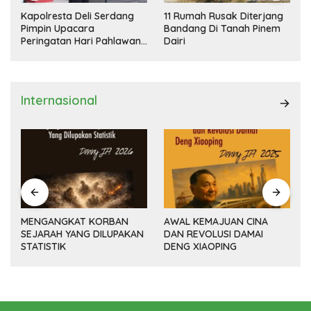
Kapolresta Deli Serdang
11 Rumah Rusak Diterjang
Pimpin Upacara
Bandang Di Tanah Pinem
Peringatan Hari Pahlawan
Dairi
Nasional
Internasional
MENGANGKAT KORBAN
AWAL KEMAJUAN CINA
SEJARAH YANG DILUPAKAN
DAN REVOLUSI DAMAI
(14
STATISTIK
DENG XIAOPING