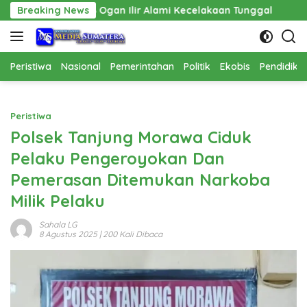
Langsung
an Ilir Alami Kecelakaan Tunggal
Breaking News
Pembangunan Cathlab
ke
konten
Peristiwa
Nasional
Pemerintahan
Politik
Ekobis
Pendidika
Peristiwa
Polsek Tanjung Morawa Ciduk
Pelaku Pengeroyokan Dan
Pemerasan Ditemukan Narkoba
Milik Pelaku
Sahala LG
8 Agustus 2025
| 200 Kali Dibaca