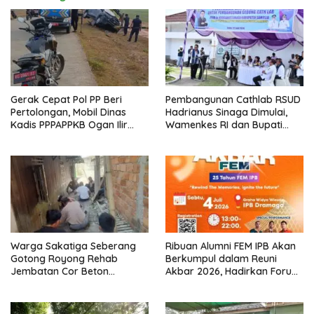
Gerak Cepat Pol PP Beri
Pembangunan Cathlab RSUD
Pertolongan, Mobil Dinas
Hadrianus Sinaga Dimulai,
Kadis PPPAPPKB Ogan Ilir
Wamenkes RI dan Bupati
Alami Kecelakaan Tunggal
Samosir Letakkan Batu
Pertama
Warga Sakatiga Seberang
Ribuan Alumni FEM IPB Akan
Gotong Royong Rehab
Berkumpul dalam Reuni
Jembatan Cor Beton
Akbar 2026, Hadirkan Forum
Bertiang, BPD Pimpin
Inspiratif hingga Penampilan
Langsung Kegiatan
RAN