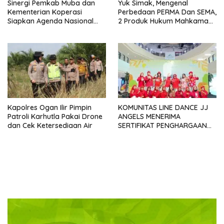
Sinergi Pemkab Muba dan
Yuk Simak, Mengenal
Kementerian Koperasi
Perbedaan PERMA Dan SEMA,
Siapkan Agenda Nasional
2 Produk Hukum Mahkamah
Hilirisasi Kelapa Sawit
Agung Yang Sering Tertukar
Seminar dan Peresmian
Pabrik KUD Sejahtera
Dimatangkan
Kapolres Ogan Ilir Pimpin
KOMUNITAS LINE DANCE JJ
Patroli Karhutla Pakai Drone
ANGELS MENERIMA
dan Cek Ketersediaan Air
SERTIFIKAT PENGHARGAAN
DARI GMDM DPP ATAS PERAN
SERTA DALAM P4GN