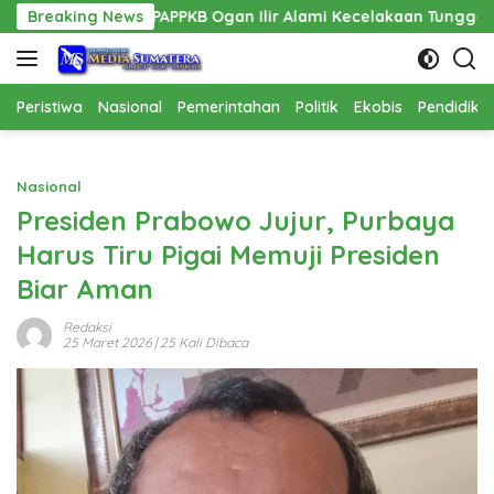
Langsung
 PPPAPPKB Ogan Ilir Alami Kecelakaan Tunggal
Breaking News
Pembangu
ke
konten
Peristiwa
Nasional
Pemerintahan
Politik
Ekobis
Pendidika
Nasional
Presiden Prabowo Jujur, Purbaya
Harus Tiru Pigai Memuji Presiden
Biar Aman
Redaksi
25 Maret 2026
| 25 Kali Dibaca