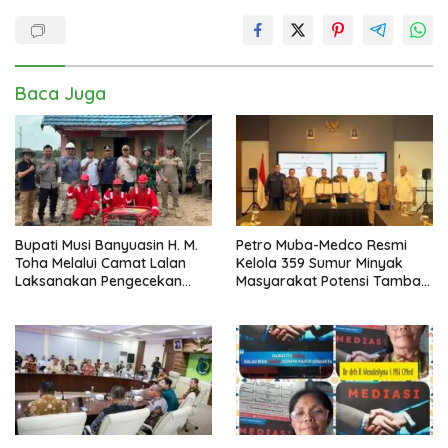
Baca Juga
Bupati Musi Banyuasin H. M.
Petro Muba-Medco Resmi
Toha Melalui Camat Lalan
Kelola 359 Sumur Minyak
Laksanakan Pengecekan
Masyarakat Potensi Tambah
Sarana dan Prasarana
Produksi Hingga 3.000 BOPD
Pencegahan Karhutla di Lima
Perusahaan