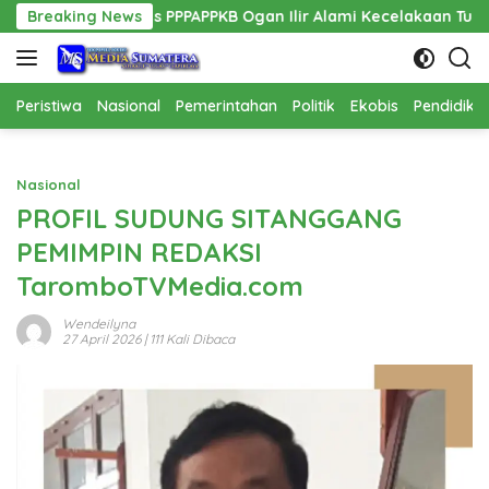
Langsung
dis PPPAPPKB Ogan Ilir Alami Kecelakaan Tunggal
Breaking News
Pemban
ke
konten
Peristiwa
Nasional
Pemerintahan
Politik
Ekobis
Pendidika
Nasional
PROFIL SUDUNG SITANGGANG
PEMIMPIN REDAKSI
TaromboTVMedia.com
Wendeilyna
27 April 2026
| 111 Kali Dibaca