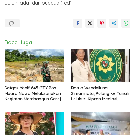
dalam adat dan budaya (red)
Baca Juga
Satgas Yonif 645 GTY Pos
Rotua Wendeilyna
Muara Nawa Melaksanakan
Simarmata, Pulang ke Tanah
Kegiatan Membangun Gereja
Leluhur, Kiprah Mediasi,
Di Distrik Airu
Jurnalistik, Paralegal Kasus
Sejarah dan Hukum Adat
Batak