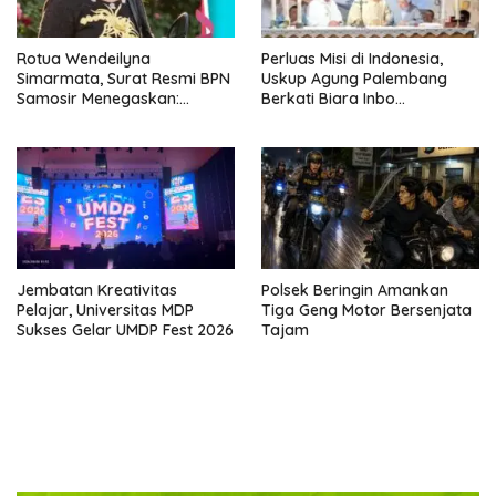
Rotua Wendeilyna
Perluas Misi di Indonesia,
Simarmata, Surat Resmi BPN
Uskup Agung Palembang
Samosir Menegaskan:
Berkati Biara Inbo
Dokumen Kolonial Belanda
Kongregasi CCSS di
Bukan Bukti Hak Atas Tanah
Sukomoro
dalam Sengketa Lumban Silo
Jembatan Kreativitas
Polsek Beringin Amankan
Pelajar, Universitas MDP
Tiga Geng Motor Bersenjata
Sukses Gelar UMDP Fest 2026
Tajam