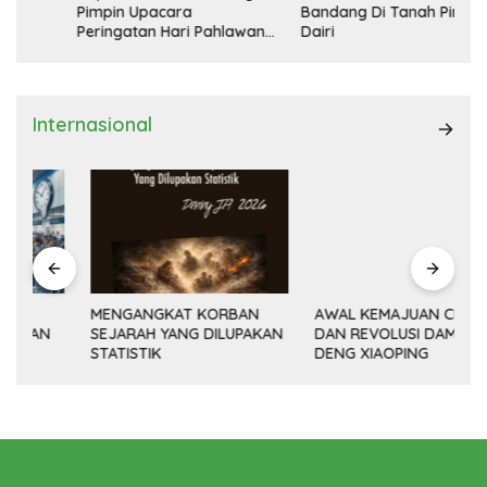
Pimpin Upacara
Bandang Di Tanah Pinem
Peringatan Hari Pahlawan
Dairi
Nasional
Internasional
MENGANGKAT KORBAN
AWAL KEMAJUAN CINA
SEJARAH YANG DILUPAKAN
DAN REVOLUSI DAMAI
(14
STATISTIK
DENG XIAOPING