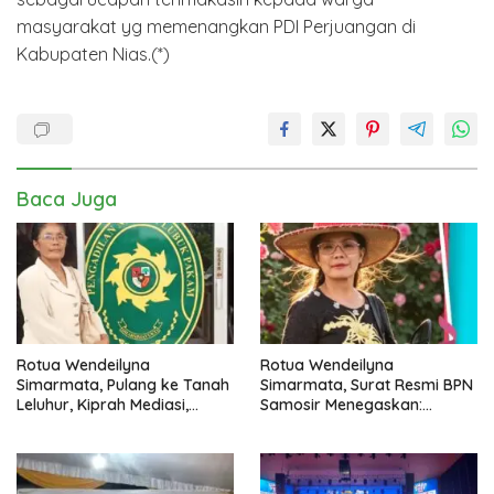
masyarakat yg memenangkan PDI Perjuangan di
Kabupaten Nias.(*)
Baca Juga
Rotua Wendeilyna
Rotua Wendeilyna
Simarmata, Pulang ke Tanah
Simarmata, Surat Resmi BPN
Leluhur, Kiprah Mediasi,
Samosir Menegaskan:
Jurnalistik, Paralegal Kasus
Dokumen Kolonial Belanda
Sejarah dan Hukum Adat
Bukan Bukti Hak Atas Tanah
Batak
dalam Sengketa Lumban Silo