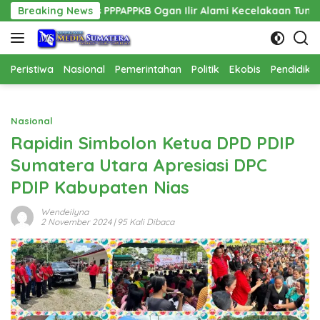
Langsung
Kadis PPPAPPKB Ogan Ilir Alami Kecelakaan Tunggal
Breaking News
Pem
ke
konten
Peristiwa
Nasional
Pemerintahan
Politik
Ekobis
Pendidika
Nasional
Rapidin Simbolon Ketua DPD PDIP
Sumatera Utara Apresiasi DPC
PDIP Kabupaten Nias
Wendeilyna
2 November 2024
| 95 Kali Dibaca