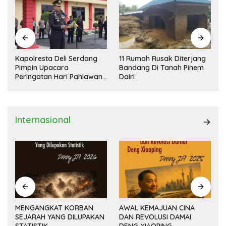
Kapolresta Deli Serdang
11 Rumah Rusak Diterjang
Pimpin Upacara
Bandang Di Tanah Pinem
Peringatan Hari Pahlawan
Dairi
Nasional
Internasional
MENGANGKAT KORBAN
AWAL KEMAJUAN CINA
SEJARAH YANG DILUPAKAN
DAN REVOLUSI DAMAI
(14
STATISTIK
DENG XIAOPING