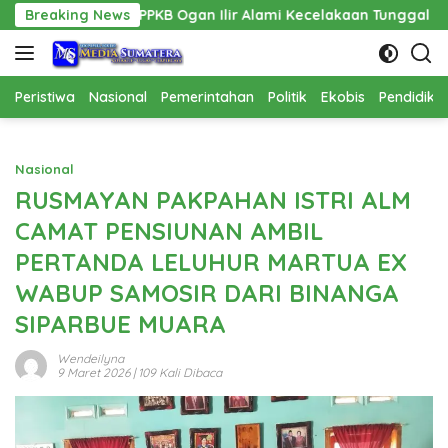
Langsung
APPKB Ogan Ilir Alami Kecelakaan Tunggal
Breaking News
Pembangunan 
ke
konten
Peristiwa
Nasional
Pemerintahan
Politik
Ekobis
Pendidika
Nasional
RUSMAYAN PAKPAHAN ISTRI ALM
CAMAT PENSIUNAN AMBIL
PERTANDA LELUHUR MARTUA EX
WABUP SAMOSIR DARI BINANGA
SIPARBUE MUARA
Wendeilyna
9 Maret 2026
| 109 Kali Dibaca