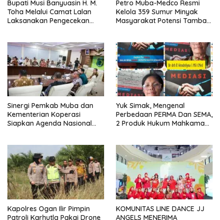
Bupati Musi Banyuasin H. M.
Petro Muba-Medco Resmi
Toha Melalui Camat Lalan
Kelola 359 Sumur Minyak
Laksanakan Pengecekan
Masyarakat Potensi Tambah
Sarana dan Prasarana
Produksi Hingga 3.000 BOPD
Pencegahan Karhutla di Lima
Perusahaan
Sinergi Pemkab Muba dan
Yuk Simak, Mengenal
Kementerian Koperasi
Perbedaan PERMA Dan SEMA,
Siapkan Agenda Nasional
2 Produk Hukum Mahkamah
Hilirisasi Kelapa Sawit
Agung Yang Sering Tertukar
Seminar dan Peresmian
Pabrik KUD Sejahtera
Dimatangkan
Kapolres Ogan Ilir Pimpin
KOMUNITAS LINE DANCE JJ
Patroli Karhutla Pakai Drone
ANGELS MENERIMA