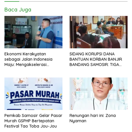
Baca Juga
Ekonomi Kerakyatan
SIDANG KORUPSI DANA
sebagai Jalan Indonesia
BANTUAN KORBAN BANJIR
Maju: Mengakselerasi
BANDANG SAMOSIR: TIGA
Pertumbuhan Berkeadilan di
KEPALA DESA MENGAKU
Era Prabowo-Gibran
SUDAH KEMBALIKAN UANG
YANG DITERIMA
Pemkab Samosir Gelar Pasar
Renungan hari ini: Zona
Murah GSPHP Bertepatan
Nyaman
Festival Tao Toba Jou-Jou