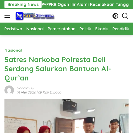
Langsung
PPPAPPKB Ogan Ilir Alami Kecelakaan Tunggal
Breaking News
Pembangun
ke
konten
Peristiwa
Nasional
Pemerintahan
Politik
Ekobis
Pendidika
Nasional
Satres Narkoba Polresta Deli
Serdang Salurkan Bantuan Al-
Qur’an
Sahala LG
14 Mei 2026
| 68 Kali Dibaca