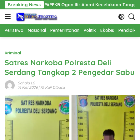
Langsung
s PPPAPPKB Ogan Ilir Alami Kecelakaan Tunggal
Breaking News
Pembang
ke
konten
Peristiwa
Nasional
Pemerintahan
Politik
Ekobis
Pendidika
Kriminal
Satres Narkoba Polresta Deli
Serdang Tangkap 2 Pengedar Sabu
Sahala LG
14 Mei 2026
| 75 Kali Dibaca