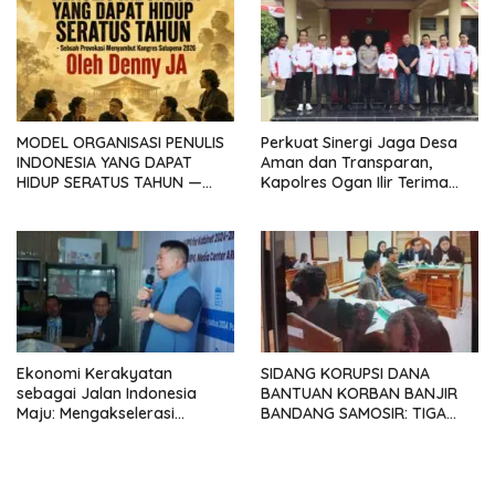
MODEL ORGANISASI PENULIS
Perkuat Sinergi Jaga Desa
INDONESIA YANG DAPAT
Aman dan Transparan,
HIDUP SERATUS TAHUN —
Kapolres Ogan Ilir Terima
Sebuah Provokasi
Silaturahmi ABPEDNAS
Menyambut Kongres
SATUPENA 2026
Ekonomi Kerakyatan
SIDANG KORUPSI DANA
sebagai Jalan Indonesia
BANTUAN KORBAN BANJIR
Maju: Mengakselerasi
BANDANG SAMOSIR: TIGA
Pertumbuhan Berkeadilan di
KEPALA DESA MENGAKU
Era Prabowo-Gibran
SUDAH KEMBALIKAN UANG
YANG DITERIMA