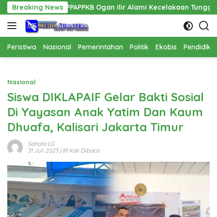
Langsung
PPAPPKB Ogan Ilir Alami Kecelakaan Tunggal
Breaking News
Pembanguna
ke
konten
Peristiwa
Nasional
Pemerintahan
Politik
Ekobis
Pendidika
Nasional
Siswa DIKLAPAIF Gelar Bakti Sosial
Di Yayasan Anak Yatim Dan Kaum
Dhuafa, Kalisari Jakarta Timur
Sahala LG
31 Juli 2025
| 81 Kali Dibaca