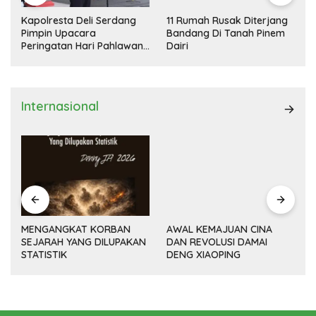
Kapolresta Deli Serdang
11 Rumah Rusak Diterjang
Pimpin Upacara
Bandang Di Tanah Pinem
Peringatan Hari Pahlawan
Dairi
Nasional
Internasional
MENGANGKAT KORBAN
AWAL KEMAJUAN CINA
SEJARAH YANG DILUPAKAN
DAN REVOLUSI DAMAI
(14
STATISTIK
DENG XIAOPING