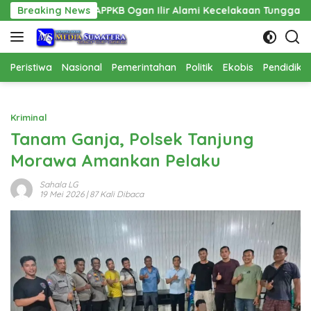
Langsung
APPKB Ogan Ilir Alami Kecelakaan Tunggal
Breaking News
Pembangunan 
ke
konten
Peristiwa
Nasional
Pemerintahan
Politik
Ekobis
Pendidika
Kriminal
Tanam Ganja, Polsek Tanjung
Morawa Amankan Pelaku
Sahala LG
19 Mei 2026
| 87 Kali Dibaca