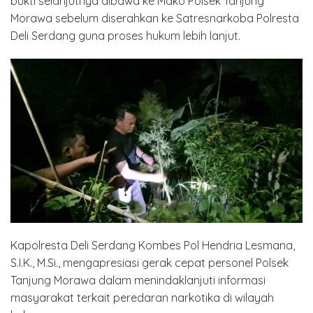
bukti selanjutnya dibawa ke Mako Polsek Tanjung
Morawa sebelum diserahkan ke Satresnarkoba Polresta
Deli Serdang guna proses hukum lebih lanjut.
Kapolresta Deli Serdang Kombes Pol Hendria Lesmana,
S.I.K., M.Si., mengapresiasi gerak cepat personel Polsek
Tanjung Morawa dalam menindaklanjuti informasi
masyarakat terkait peredaran narkotika di wilayah