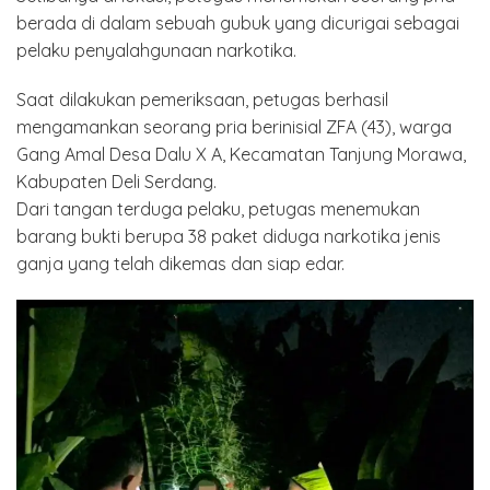
berada di dalam sebuah gubuk yang dicurigai sebagai
pelaku penyalahgunaan narkotika.
Saat dilakukan pemeriksaan, petugas berhasil
mengamankan seorang pria berinisial ZFA (43), warga
Gang Amal Desa Dalu X A, Kecamatan Tanjung Morawa,
Kabupaten Deli Serdang.
Dari tangan terduga pelaku, petugas menemukan
barang bukti berupa 38 paket diduga narkotika jenis
ganja yang telah dikemas dan siap edar.