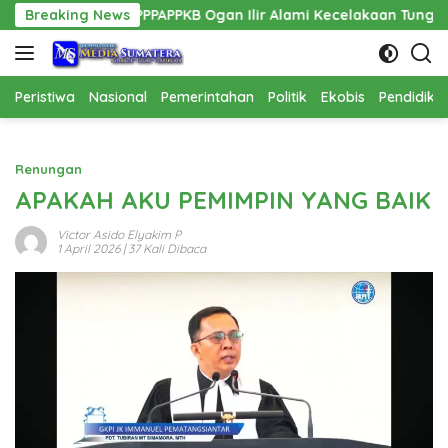
Langsung
is PPPAPPKB Ogan Ilir Alami Kecelakaan Tunggal
Breaking News
Pemban
ke
konten
Peristiwa
Nasional
Pemerintahan
Politik
Ekobis
Pendidika
Renungan
APAKAH AKU PEMIMPIN YANG BAIK
Victor Asido Elyakim P
1 April 2026
| 37 Kali Dibaca