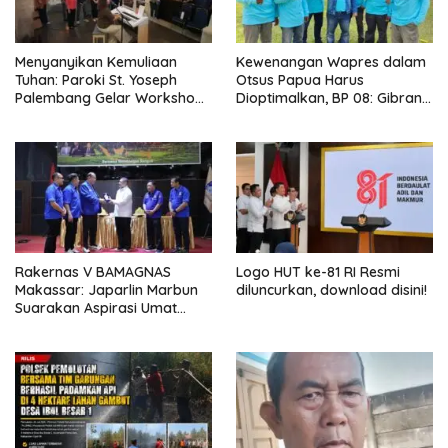
Menyanyikan Kemuliaan
Kewenangan Wapres dalam
Tuhan: Paroki St. Yoseph
Otsus Papua Harus
Palembang Gelar Workshop
Dioptimalkan, BP 08: Gibran
Paduan Suara Demi
Perlu Jadi Motor
Keselarasan TPE 2020
Pembangunan dan
Kesejahteraan Papua
Rakernas V BAMAGNAS
Logo HUT ke-81 RI Resmi
Makassar: Japarlin Marbun
diluncurkan, download disini!
Suarakan Aspirasi Umat
Kristen, Bahas Rakernas VI di
Bangkok