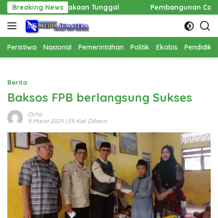
Langsung
 Kecelakaan Tunggal
Breaking News
Pembangunan Cathlab RSUD Hadrian
ke
konten
Peristiwa
Nasional
Pemerintahan
Politik
Ekobis
Pendidika
Berita
Baksos FPB berlangsung Sukses
Ocha
9 Maret 2025
| 55 Kali Dibaca