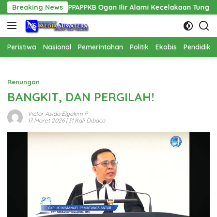
Langsung
adis PPPAPPKB Ogan Ilir Alami Kecelakaan Tunggal
Breaking News
Pemb
ke
konten
Peristiwa
Nasional
Pemerintahan
Politik
Ekobis
Pendidika
Renungan
BANGKIT, DAN PERGILAH!
Victor Asido Elyakim P
17 Maret 2026
| 31 Kali Dibaca