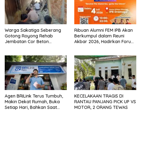
Warga Sakatiga Seberang
Ribuan Alumni FEM IPB Akan
Gotong Royong Rehab
Berkumpul dalam Reuni
Jembatan Cor Beton
Akbar 2026, Hadirkan Forum
Bertiang, BPD Pimpin
Inspiratif hingga Penampilan
Langsung Kegiatan
RAN
Agen BRILink Terus Tumbuh,
KECELAKAAN TRAGIS DI
Makin Dekat Rumah, Buka
RANTAU PANJANG PICK UP VS
Setiap Hari, Bahkan Saat
MOTOR, 2 ORANG TEWAS
Libur dan Malam Hari