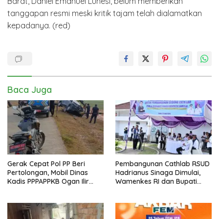
Barat, Daniel Emanuel Lunesi, belum memberikan
tanggapan resmi meski kritik tajam telah dialamatkan
kepadanya. (red)
Baca Juga
Gerak Cepat Pol PP Beri
Pembangunan Cathlab RSUD
Pertolongan, Mobil Dinas
Hadrianus Sinaga Dimulai,
Kadis PPPAPPKB Ogan Ilir
Wamenkes RI dan Bupati
Alami Kecelakaan Tunggal
Samosir Letakkan Batu
Pertama