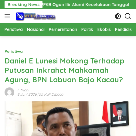
Langsung
PKB Ogan Ilir Alami Kecelakaan Tunggal
Breaking News
Pembangunan C
ke
konten
Peristiwa
Nasional
Pemerintahan
Politik
Ekobis
Pendidika
Peristiwa
Daniel E Lunesi Mokong Terhadap
Putusan Inkrahct Mahkamah
Agung, BPN Labuan Bajo Kacau?
Fitriani
8 Juni 2026
| 55 Kali Dibaca