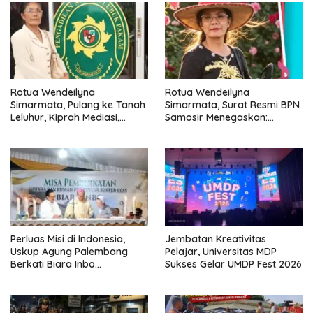
Rotua Wendeilyna
Rotua Wendeilyna
Simarmata, Pulang ke Tanah
Simarmata, Surat Resmi BPN
Leluhur, Kiprah Mediasi,
Samosir Menegaskan:
Jurnalistik, Paralegal Kasus
Dokumen Kolonial Belanda
Sejarah dan Hukum Adat
Bukan Bukti Hak Atas Tanah
Batak
dalam Sengketa Lumban Silo
Perluas Misi di Indonesia,
Jembatan Kreativitas
Uskup Agung Palembang
Pelajar, Universitas MDP
Berkati Biara Inbo
Sukses Gelar UMDP Fest 2026
Kongregasi CCSS di
Sukomoro