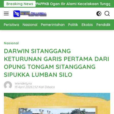
Langsung
 PPPAPPKB Ogan Ilir Alami Kecelakaan Tunggal
Breaking News
Pembangu
ke
konten
Peristiwa
Nasional
Pemerintahan
Politik
Ekobis
Pendidika
Nasional
DARWIN SITANGGANG
KETURUNAN GARIS PERTAMA DARI
OPUNG TONGAM SITANGGANG
SIPUKKA LUMBAN SILO
Wendeilyna
13 April 2026
| 52 Kali Dibaca