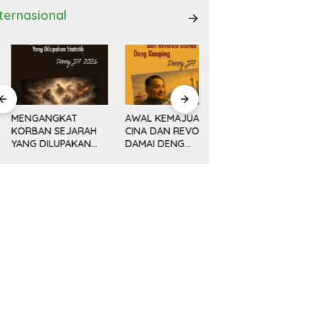
nternasional
ENGANGKAT
AWAL KEMAJUAN
Minyak, Bisnis dan
ORBAN SEJARAH
CINA DAN REVOLUSI
Politik (14) KETIKA
ANG DILUPAKAN
DAMAI DENG
MESIN MENGEBOR
ATISTIK
XIAOPING
LEBIH DALAM,
MELAMPAUI NURANI