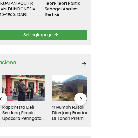
KUATAN POLITIK
Teori-Teori Politik
LAM DI INDONESIA
Sebagai Analisa
45–1965: DARI
Berfikir
EVOLUSI HINGGA
EMOKRASI
RPIMPIN
Selengkapnya
asional
polresta Deli
11 Rumah Rusak
Kapolresta Deli
rdang Pimpin
Diterjang Bandang
Serdang Pimpin
acara Peringatan
Di Tanah Pinem
Apel Gelar Pasukan
ri Pahlawan
Dairi
Ops Zebra Toba
sional
2024