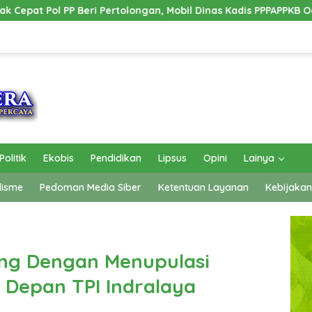
an, Mobil Dinas Kadis PPPAPPKB Ogan Ilir Alami Kecelakaan Tung
Politik
Ekobis
Pendidikan
Lipsus
Opini
Lainya
lisme
Pedoman Media Siber
Ketentuan Layanan
Kebijakan
ang Dengan Menupulasi
 Depan TPI Indralaya