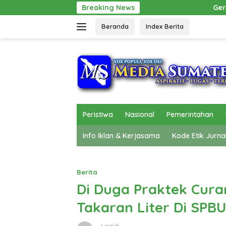
Langsung
Breaking News
Gerak Cepat Pol PP Beri Pertolong
ke
Beranda
Index Berita
konten
Peristiwa
Nasional
Pemerintahan
Info Iklan & Kerjasama
Kode Etik Jurna
Berita
Di Duga Praktek Cur
Takaran Liter Di SPBU
Junaidi