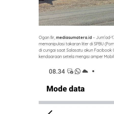
Ogan Ilir,
mediasumatera.id
– Jum’ad-1
memanipulasi takaran liter di SPBU (Pom
di curigai saat Salasatu akun Facibook 
kendaaraan setela mengisi amper Mobiln