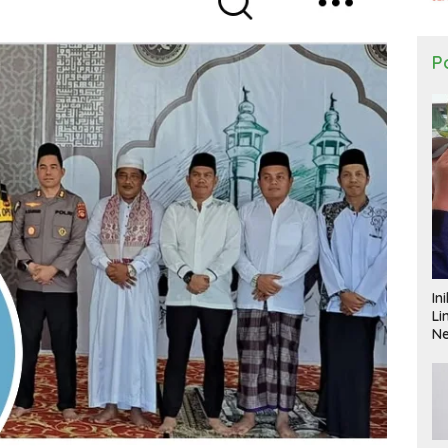
Po
In
Li
N