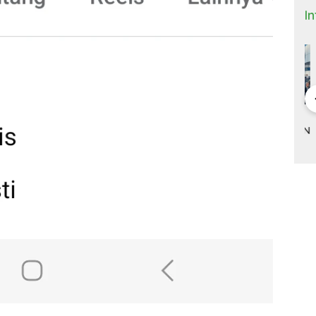
I
 Bisnis dan
DONALD TRUMP,
ANTRI TIGA JAM DI
M
(9)
TARIF 32 PERSEN
BANDARA HOUSTON
K
ITNYA
DAN KISAH SEPATU
DAN MACETNYA
Y
A MINYAK
CIBADUYUT
POLITIK AMERIKA
ST
AN
SERIKAT
POWER DUNIA