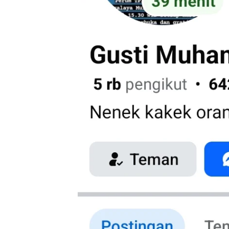
Polrest
Serdan
Latiha
“Zebra
Tahun 