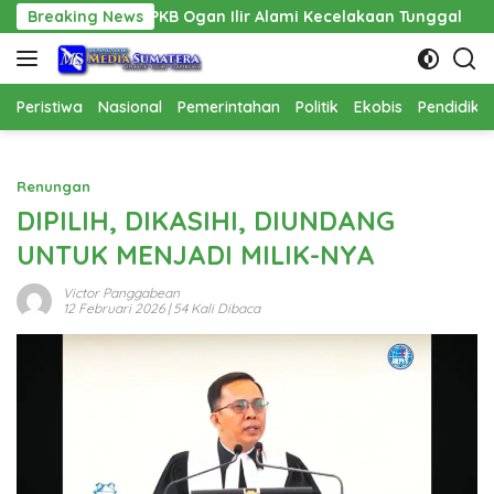
Langsung
PPAPPKB Ogan Ilir Alami Kecelakaan Tunggal
Breaking News
Pembanguna
ke
konten
Peristiwa
Nasional
Pemerintahan
Politik
Ekobis
Pendidika
Renungan
DIPILIH, DIKASIHI, DIUNDANG
UNTUK MENJADI MILIK-NYA
Victor Panggabean
12 Februari 2026
| 54 Kali Dibaca