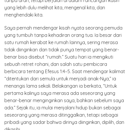
tanpa arah, tetapi berjalan di dalam rancangan kasih
yang lebih dulu melihat kita, mengenal kita, dan
menghendaki kita.
Saya pernah mendengar kisah nyata seorang pemuda
yang tumbuh tanpa kehadiran orang tua. Ia besar dari
satu rumah kerabat ke rumah lainnya, sering merasa
tidak diinginkan dan tidak punya tempat yang benar-
benar bisa disebut “rumah.” Suatu hari ia mengikuti
sebuah retret rohani, dan salah satu pembicara
berbicara tentang Efesus 1:4–5. Saat mendengar kalimat
“ditentukan dari semula untuk menjadi anak-Nya,” ia
menangis lama sekali. Belakangan ia berkata, “Untuk
pertama kalinya saya merasa ada seseorang yang
benar-benar menginginkan saya, bahkan sebelum saya
ada.” Sejak itu, ia mulai menjalani hidup bukan sebagai
seseorang yang merasa ditinggalkan, tetapi sebagai
pribadi yang sadar bahwa dirinya diinginkan, dipilih, dan
dikasihi.