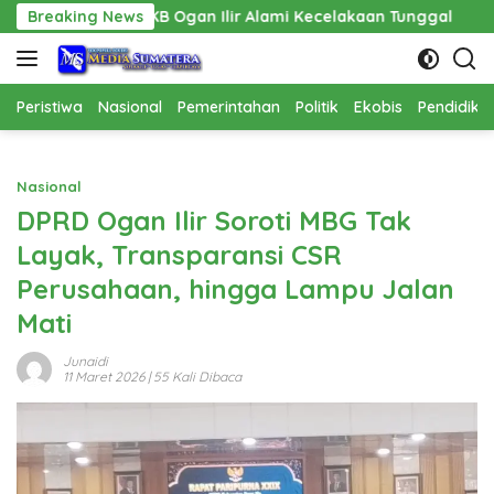
Langsung
Ogan Ilir Alami Kecelakaan Tunggal
Breaking News
Pembangunan Cathla
ke
konten
Peristiwa
Nasional
Pemerintahan
Politik
Ekobis
Pendidika
Nasional
DPRD Ogan Ilir Soroti MBG Tak
Layak, Transparansi CSR
Perusahaan, hingga Lampu Jalan
Mati
Junaidi
11 Maret 2026
| 55 Kali Dibaca