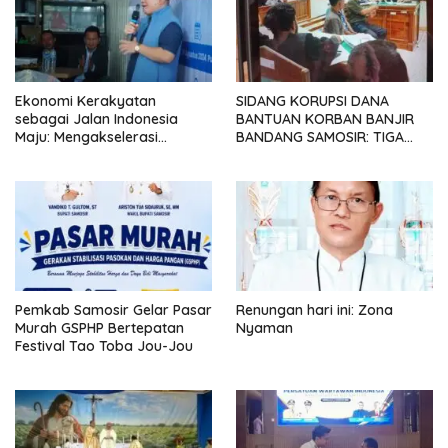
Ekonomi Kerakyatan
SIDANG KORUPSI DANA
sebagai Jalan Indonesia
BANTUAN KORBAN BANJIR
Maju: Mengakselerasi
BANDANG SAMOSIR: TIGA
Pertumbuhan Berkeadilan di
KEPALA DESA MENGAKU
Era Prabowo-Gibran
SUDAH KEMBALIKAN UANG
YANG DITERIMA
Pemkab Samosir Gelar Pasar
Renungan hari ini: Zona
Murah GSPHP Bertepatan
Nyaman
Festival Tao Toba Jou-Jou