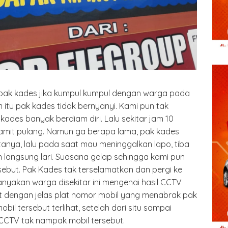
 pak kades jika kumpul kumpul dengan warga pada
m itu pak kades tidak bernyanyi. Kami pun tak
es banyak berdiam diri. Lalu sekitar jam 10
amit pulang. Namun ga berapa lama, pak kades
atanya, lalu pada saat mau meninggalkan lapo, tiba
 langsung lari. Suasana gelap sehingga kami pun
sebut. Pak Kades tak terselamatkan dan pergi ke
yakan warga disekitar ini mengenai hasil CCTV
at dengan jelas plat nomor mobil yang menabrak pak
l tersebut terlihat, setelah dari situ sampai
 CCTV tak nampak mobil tersebut.