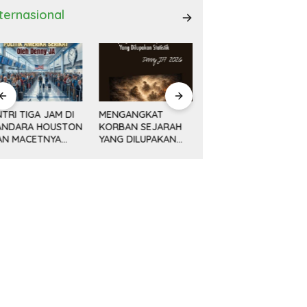
nternasional
ENGANGKAT
AWAL KEMAJUAN
Minyak, Bisnis dan
ORBAN SEJARAH
CINA DAN REVOLUSI
Politik (14) KETIKA
ANG DILUPAKAN
DAMAI DENG
MESIN MENGEBOR
ATISTIK
XIAOPING
LEBIH DALAM,
MELAMPAUI NURANI