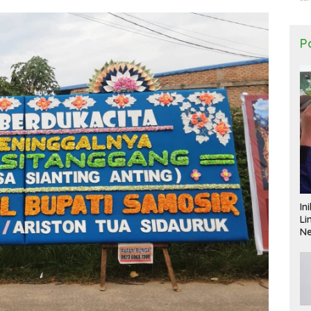
Po
In
Li
N