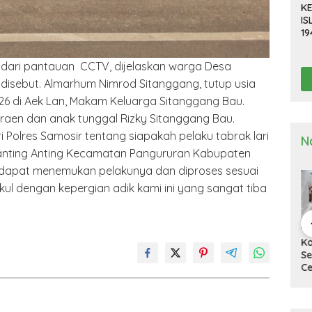
KE
IS
19
R
D
ndari pantauan CCTV, dijelaskan warga Desa
TE
 disebut. Almarhum Nimrod Sitanggang, tutup usia
026 di Aek Lan, Makam Keluarga Sitanggang Bau.
araen dan anak tunggal Rizky Sitanggang Bau.
i Polres Samosir tentang siapakah pelaku tabrak lari
N
anting Anting Kecamatan Pangururan Kabupaten
r dapat menemukan pelakunya dan diproses sesuai
ul dengan kepergian adik kami ini yang sangat tiba
a Deli
Kapolresta Deli
Kapolresta Deli
Ka
g Gelar
Serdang Pimpin
Serdang Tinjau Dan
Se
n Pra Operasi
Upacara Pelepasan
Cek Gudang
Up
 Toba”
Purna Bakti
Logistik KPU
Ha
2024
Personel Polresta
Na
Deli Serdang