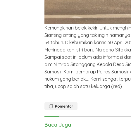
Kemungkinan belok kekiri untuk menghi
Sianting anting yang tak ingin namanya
54 tahun. Dikebumikan kamis 30 April 2
Meninggalkan istri boru Naibaho Sitakk
Sampai saat ini belum ada informasi dar
alm Nimrod Sitanggang Kepala Desa Si
Samosir. Kami berharap Polres Samosi
hukum yang berlaku. Kami sangat terpuk
tiba, ucap salah satu keluarga (red)
Polrest
Komentar
Serdan
Latiha
“Zebra
Tahun 
Baca Juga