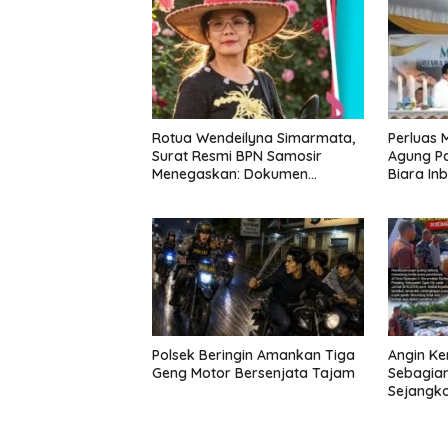
Rotua Wendeilyna Simarmata,
Perluas M
Surat Resmi BPN Samosir
Agung P
Minyak,
Menegaskan: Dokumen
Biara In
Politik 
Kolonial Belanda Bukan Bukti
Sukomo
BANGK
Hak Atas Tanah dalam
NEGAR
Sengketa Lumban Silo
MELAW
SUPER
Polsek Beringin Amankan Tiga
Angin K
Geng Motor Bersenjata Tajam
Sebagian
Sejangko 