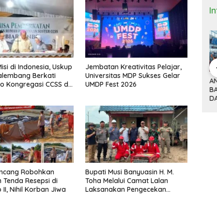
I
isi di Indonesia, Uskup
Jembatan Kreativitas Pelajar,
alembang Berkati
Universitas MDP Sukses Gelar
 Bisnis dan
DONALD TRUMP,
ANTRI TIGA JAM DI
M
bo Kongregasi CCSS di
UMDP Fest 2026
(9)
TARIF 32 PERSEN
BANDARA HOUSTON
K
ro
ITNYA
DAN KISAH SEPATU
DAN MACETNYA
Y
A MINYAK
CIBADUYUT
POLITIK AMERIKA
ST
AN
SERIKAT
POWER DUNIA
encang Robohkan
Bupati Musi Banyuasin H. M.
 Tenda Resepsi di
Toha Melalui Camat Lalan
II, Nihil Korban Jiwa
Laksanakan Pengecekan
Sarana dan Prasarana
Pencegahan Karhutla di Lima
Perusahaan