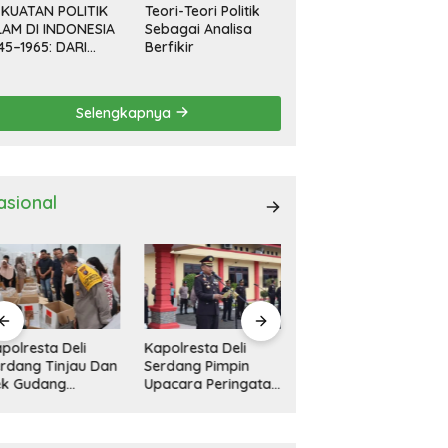
KUATAN POLITIK
Teori-Teori Politik
LAM DI INDONESIA
Sebagai Analisa
45–1965: DARI
Berfikir
EVOLUSI HINGGA
EMOKRASI
RPIMPIN
Selengkapnya
asional
polresta Deli
11 Rumah Rusak
Kapolresta Deli
rdang Pimpin
Diterjang Bandang
Serdang Pimpin
acara Peringatan
Di Tanah Pinem
Apel Gelar Pasukan
ri Pahlawan
Dairi
Ops Zebra Toba
sional
2024