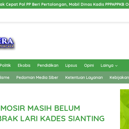
ongan, Mobil Dinas Kadis PPPAPPKB Ogan Ilir Alami Kecelakaan 
Politik
Ekobis
Pendidikan
Lipsus
Opini
Lainya
lisme
Pedoman Media Siber
Ketentuan Layanan
Kebijakan
AMOSIR MASIH BELUM
RAK LARI KADES SIANTING