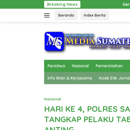
Langsung
Breaking News
Gerak Cepat Pol PP Beri Pertol
ke
Beranda
Index Berita
konten
Peristiwa
Nasional
Pemerintahan
Info Iklan & Kerjasama
Kode Etik Jurna
Nasional
HARI KE 4, POLRES S
TANGKAP PELAKU TAB
ANTING