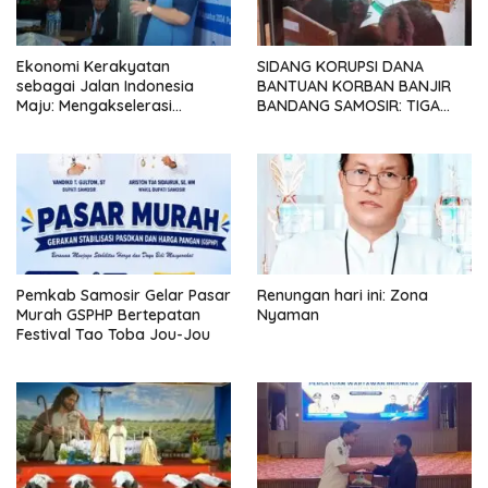
Ekonomi Kerakyatan
SIDANG KORUPSI DANA
sebagai Jalan Indonesia
BANTUAN KORBAN BANJIR
Maju: Mengakselerasi
BANDANG SAMOSIR: TIGA
Pertumbuhan Berkeadilan di
KEPALA DESA MENGAKU
Era Prabowo-Gibran
SUDAH KEMBALIKAN UANG
YANG DITERIMA
Pemkab Samosir Gelar Pasar
Renungan hari ini: Zona
Murah GSPHP Bertepatan
Nyaman
Festival Tao Toba Jou-Jou