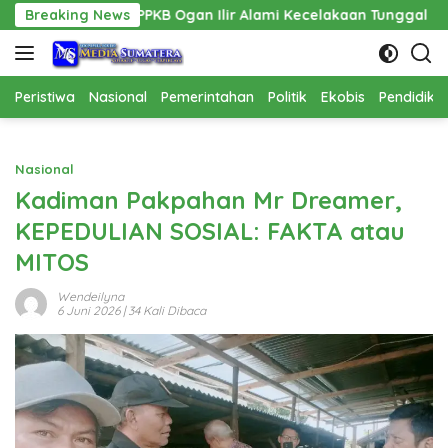
Langsung
KB Ogan Ilir Alami Kecelakaan Tunggal
Breaking News
Pembangunan Ca
ke
konten
Peristiwa
Nasional
Pemerintahan
Politik
Ekobis
Pendidika
Nasional
Kadiman Pakpahan Mr Dreamer,
KEPEDULIAN SOSIAL: FAKTA atau
MITOS
Wendeilyna
6 Juni 2026
| 34 Kali Dibaca