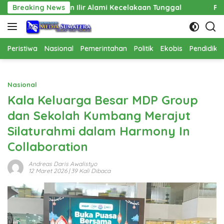
Langsung
lir Alami Kecelakaan Tunggal
Breaking News
Pembangunan Cathlab RSU
ke
konten
Peristiwa
Nasional
Pemerintahan
Politik
Ekobis
Pendidika
Nasional
Kala Keluarga Besar MDP Group
dan Sekolah Kumbang Merajut
Silaturahmi dalam Harmony In
Collaboration
Andreas Daris Awalistyo
12 Maret 2026
| 39 Kali Dibaca