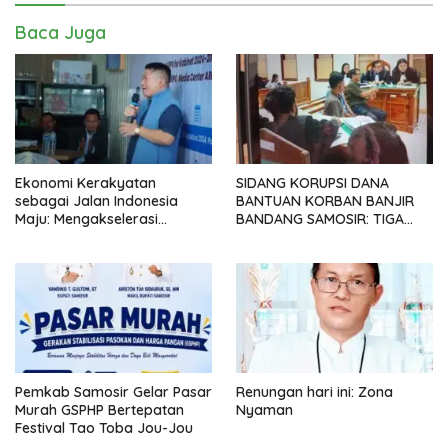
Baca Juga
Ekonomi Kerakyatan
SIDANG KORUPSI DANA
sebagai Jalan Indonesia
BANTUAN KORBAN BANJIR
Maju: Mengakselerasi
BANDANG SAMOSIR: TIGA
Pertumbuhan Berkeadilan di
KEPALA DESA MENGAKU
Era Prabowo-Gibran
SUDAH KEMBALIKAN UANG
YANG DITERIMA
Pemkab Samosir Gelar Pasar
Renungan hari ini: Zona
Murah GSPHP Bertepatan
Nyaman
Festival Tao Toba Jou-Jou