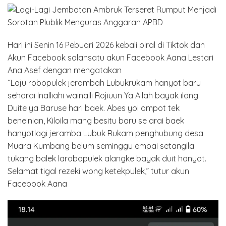
Hari ini Senin 16 Pebuari 2026 kebali piral di Tiktok dan
Akun Facebook salahsatu akun Facebook Aana Lestari
Ana Asef dengan mengatakan
“Laju robopulek jerambah Lubukrukam hanyot baru
seharai Inalliahi wainalli Rojiuun Ya Allah bayak ilang
Duite ya Baruse hari baek. Abes yoi ompot tek
beneinian, Kiloila mang besitu baru se arai baek
hanyotlagi jeramba Lubuk Rukam penghubung desa
Muara Kumbang belum seminggu empai setangila
tukang balek larobopulek alangke bayak duit hanyot.
Selamat tigal rezeki wong ketekpulek,” tutur akun
Facebook Aana