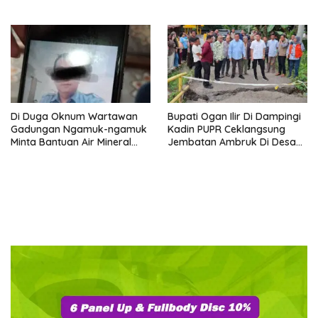
dan Anggota PWI Ogan Ilir
Tiket Hanya Rp 15 Ribu per
Ikuti HPN 2026 di Banten
Orang
Di Duga Oknum Wartawan
Bupati Ogan Ilir Di Dampingi
Gadungan Ngamuk-ngamuk
Kadin PUPR Ceklangsung
Minta Bantuan Air Mineral
Jembatan Ambruk Di Desa
Kemasan pada Wabup Ogan
Lubuk Rukam- Muara
Ilir
Kumbang