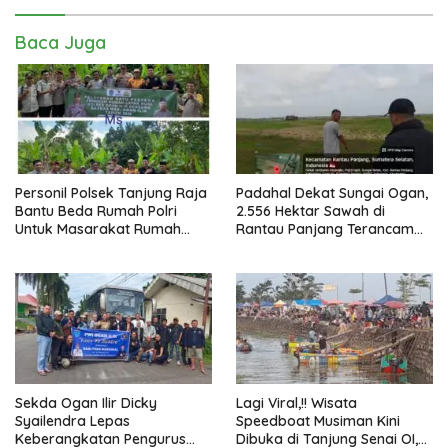
Baca Juga
Personil Polsek Tanjung Raja
Padahal Dekat Sungai Ogan,
Bantu Beda Rumah Polri
2.556 Hektar Sawah di
Untuk Masarakat Rumah
Rantau Panjang Terancam
Tidak Layak Huni Di Desa
Gagal Panen
Rantau Panjang
Sekda Ogan Ilir Dicky
Lagi Viral,!! Wisata
Syailendra Lepas
Speedboat Musiman Kini
Keberangkatan Pengurus
Dibuka di Tanjung Senai OI,