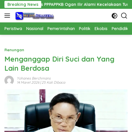
Langsung
 Kadis PPPAPPKB Ogan Ilir Alami Kecelakaan Tunggal
Breaking News
Pe
ke
konten
Peristiwa
Nasional
Pemerintahan
Politik
Ekobis
Pendidika
Renungan
Menganggap Diri Suci dan Yang
Lain Berdosa
Yohanes Berchmans
14 Maret 2026
| 25 Kali Dibaca