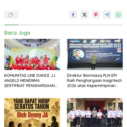
Baca Juga
KOMUNITAS LINE DANCE JJ
Direktur Biomassa PLN EPI
ANGELS MENERIMA
Raih Penghargaan Inagritech
SERTIFIKAT PENGHARGAAN
2026 atas Kepemimpinan
DARI GMDM DPP ATAS PERAN
dalam Percepatan
SERTA DALAM P4GN
Pengembangan Biomassa