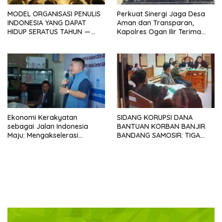
MODEL ORGANISASI PENULIS
Perkuat Sinergi Jaga Desa
INDONESIA YANG DAPAT
Aman dan Transparan,
HIDUP SERATUS TAHUN —
Kapolres Ogan Ilir Terima
Sebuah Provokasi
Silaturahmi ABPEDNAS
Menyambut Kongres
SATUPENA 2026
Ekonomi Kerakyatan
SIDANG KORUPSI DANA
sebagai Jalan Indonesia
BANTUAN KORBAN BANJIR
Maju: Mengakselerasi
BANDANG SAMOSIR: TIGA
Pertumbuhan Berkeadilan di
KEPALA DESA MENGAKU
Era Prabowo-Gibran
SUDAH KEMBALIKAN UANG
YANG DITERIMA