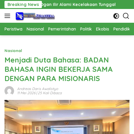
Langsung
an Ilir Alami Kecelakaan Tunggal
Breaking News
Pembangunan Cathlab
ke
konten
Peristiwa
Nasional
Pemerintahan
Politik
Ekobis
Pendidika
Nasional
Menjadi Duta Bahasa: BADAN
BAHASA INGIN BEKERJA SAMA
DENGAN PARA MISIONARIS
Andreas Daris Awalistyo
11 Mei 2026
| 25 Kali Dibaca