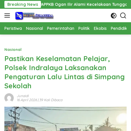
Langsung
PPAPPKB Ogan Ilir Alami Kecelakaan Tunggal
Breaking News
Pembanguna
ke
konten
Peristiwa
Nasional
Pemerintahan
Politik
Ekobis
Pendidika
Nasional
Pastikan Keselamatan Pelajar,
Polsek Indralaya Laksanakan
Pengaturan Lalu Lintas di Simpang
Sekolah
Junaidi
16 April 2026
| 39 Kali Dibaca