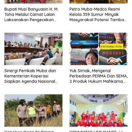
Bupati Musi Banyuasin H. M.
Petro Muba-Medco Resmi
Toha Melalui Camat Lalan
Kelola 359 Sumur Minyak
Laksanakan Pengecekan
Masyarakat Potensi Tambah
Sarana dan Prasarana
Produksi Hingga 3.000 BOPD
Pencegahan Karhutla di Lima
Perusahaan
Sinergi Pemkab Muba dan
Yuk Simak, Mengenal
Kementerian Koperasi
Perbedaan PERMA Dan SEMA,
Siapkan Agenda Nasional
2 Produk Hukum Mahkamah
Hilirisasi Kelapa Sawit
Agung Yang Sering Tertukar
Seminar dan Peresmian
Pabrik KUD Sejahtera
Dimatangkan