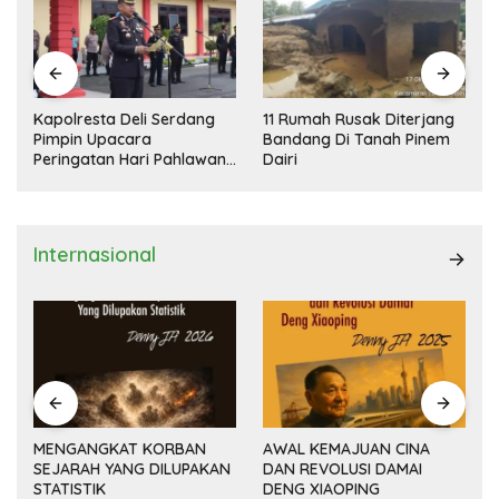
Kapolresta Deli Serdang
11 Rumah Rusak Diterjang
Pimpin Upacara
Bandang Di Tanah Pinem
Peringatan Hari Pahlawan
Dairi
Nasional
Internasional
MENGANGKAT KORBAN
AWAL KEMAJUAN CINA
SEJARAH YANG DILUPAKAN
DAN REVOLUSI DAMAI
(14
STATISTIK
DENG XIAOPING