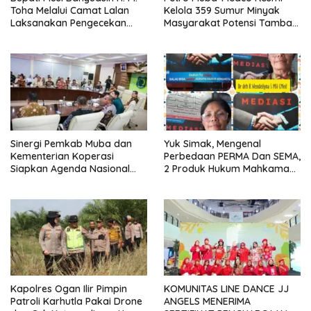
Toha Melalui Camat Lalan
Kelola 359 Sumur Minyak
Laksanakan Pengecekan
Masyarakat Potensi Tambah
Sarana dan Prasarana
Produksi Hingga 3.000 BOPD
Pencegahan Karhutla di Lima
Perusahaan
Sinergi Pemkab Muba dan
Yuk Simak, Mengenal
Kementerian Koperasi
Perbedaan PERMA Dan SEMA,
Siapkan Agenda Nasional
2 Produk Hukum Mahkamah
Hilirisasi Kelapa Sawit
Agung Yang Sering Tertukar
Seminar dan Peresmian
Pabrik KUD Sejahtera
Dimatangkan
Kapolres Ogan Ilir Pimpin
KOMUNITAS LINE DANCE JJ
Patroli Karhutla Pakai Drone
ANGELS MENERIMA