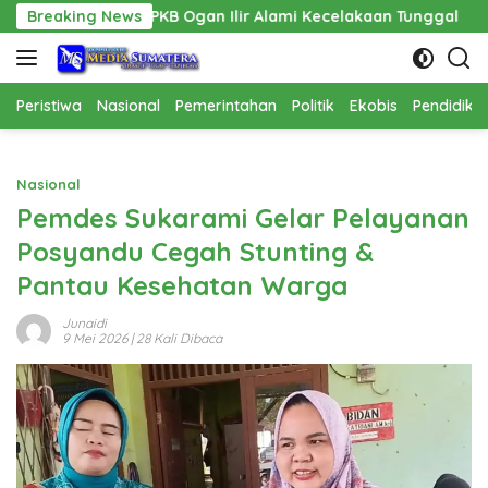
Langsung
 Ogan Ilir Alami Kecelakaan Tunggal
Breaking News
Pembangunan Cath
ke
konten
Peristiwa
Nasional
Pemerintahan
Politik
Ekobis
Pendidika
Nasional
Pemdes Sukarami Gelar Pelayanan
Posyandu Cegah Stunting &
Pantau Kesehatan Warga
Junaidi
9 Mei 2026
| 28 Kali Dibaca