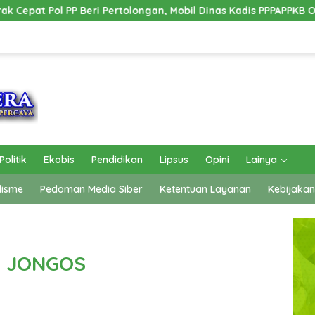
ngan, Mobil Dinas Kadis PPPAPPKB Ogan Ilir Alami Kecelakaan T
Politik
Ekobis
Pendidikan
Lipsus
Opini
Lainya
lisme
Pedoman Media Siber
Ketentuan Layanan
Kebijakan
L JONGOS