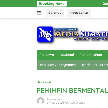
Langsung
Breaking News
Gerak Cepat Pol PP Beri Pertolo
ke
Beranda
Index Berita
konten
Peristiwa
Nasional
Pemerintahan
Info Iklan & Kerjasama
Kode Etik Jurna
Nasional
PEMIMPIN BERMENTA
Wendeilyna
27 April 2026
| 84 Kali Dibaca