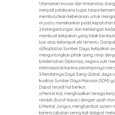
1.Kematian Inovasi dan Kreativitas, ba
menjadi pelaksana tugas tanpa kemamp
membutuhkan keberanian untuk mengambil
ini justru menekankan pada kepatuhan 
2.Ketergantungan dan Kehilangan Keda
membuat kebijakan yang tidak berdaul
luar atau kelompok elit tertentu. Dampa
a.Eksploitasi Sumber Daya, kebijakan ser
menguntungkan pihak asing, mirip deng
b.Kelemahan Diplomasi, negara sulit me
internasional karena pemimpinnya meras
3.Rendahnya Daya Saing Global, daya 
kualitas Sumber Daya Manusia (SDM) ya
Dapat terjadi hal berikut:
a.Mental Kuli, menghasilkan tenaga kerj
rendah (buruh kasar) dengan upah mur
b.Mental Jongos, menghambat sistem m
karena jabatan sering kali didapat mela