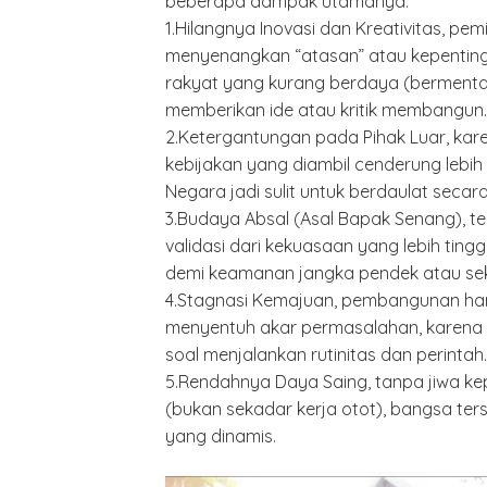
beberapa dampak utamanya:
1.Hilangnya Inovasi dan Kreativitas, p
menyenangkan “atasan” atau kepentingan
rakyat yang kurang berdaya (bermental
memberikan ide atau kritik membangun.
2.Ketergantungan pada Pihak Luar, karen
kebijakan yang diambil cenderung lebih
Negara jadi sulit untuk berdaulat secar
3.Budaya Absal (Asal Bapak Senang), t
validasi dari kekuasaan yang lebih tin
demi keamanan jangka pendek atau sek
4.Stagnasi Kemajuan, pembangunan hany
menyentuh akar permasalahan, karena t
soal menjalankan rutinitas dan perintah.
5.Rendahnya Daya Saing, tanpa jiwa ke
(bukan sekadar kerja otot), bangsa ter
yang dinamis.