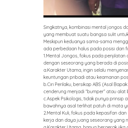
Singkatnya, kombinasi mental jongos dan
yang membuat suatu bangsa sulit untuk 
Meskipun keduanya sama-sama mengga
Minyak,
ada perbedaan halus pada posisi dan fo
Politik 
1.Mental Jongos, fokus pada penjilatan
BANGK
dengan seseorang yang berada di posis
NEGAR
MELAW
a.Karakter Utama, ingin selalu menyena
SUPER
keuntungan pribadi atau keamanan posi
b.Ciri Perilaku, bersikap ABS (Asal Bapa
cenderung menjadi “bumper” atau alat 
c.Aspek Psikologis, tidak punya prinsip 
bawahnya asal terlihat patuh di mata y
2.Mental Kuli, fokus pada kepasifan dan
kerja dan daya juang seseorang yang m
a.Karakter Utama, hanya bergerak jika di