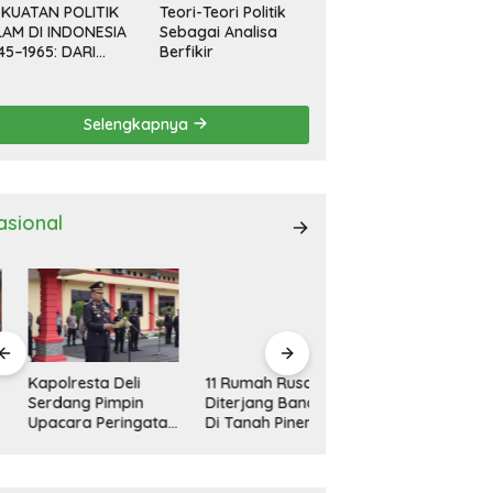
KUATAN POLITIK
Teori-Teori Politik
LAM DI INDONESIA
Sebagai Analisa
45–1965: DARI
Berfikir
EVOLUSI HINGGA
EMOKRASI
RPIMPIN
Selengkapnya
asional
polresta Deli
11 Rumah Rusak
Kapolresta Deli
rdang Pimpin
Diterjang Bandang
Serdang Pimpin
acara Peringatan
Di Tanah Pinem
Apel Gelar Pasukan
ri Pahlawan
Dairi
Ops Zebra Toba
sional
2024