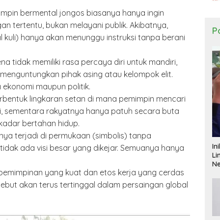
emimpin bermental jongos biasanya hanya ingin
 tertentu, bukan melayani publik. Akibatnya,
Po
 kuli) hanya akan menunggu instruksi tanpa berani
a tidak memiliki rasa percaya diri untuk mandiri,
 menguntungkan pihak asing atau kelompok elit.
a ekonomi maupun politik.
erbentuk lingkaran setan di mana pemimpin mencari
ggi, sementara rakyatnya hanya patuh secara buta
adar bertahan hidup.
a terjadi di permukaan (simbolis) tanpa
In
idak ada visi besar yang dikejar. Semuanya hanya
Li
N
pemimpinan yang kuat dan etos kerja yang cerdas
sebut akan terus tertinggal dalam persaingan global