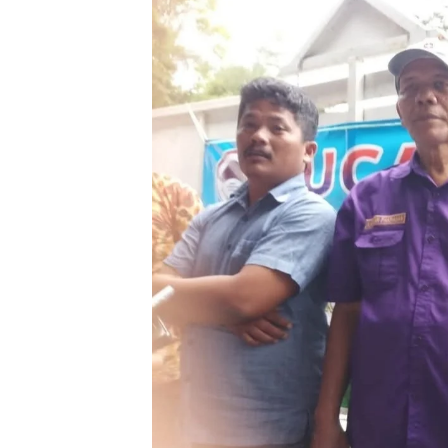
Polrest
Serdan
Latiha
“Zebra
Tahun 