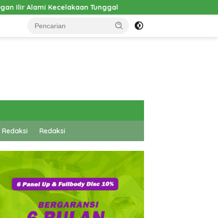
unggal
Pembangunan Cathlab RSUD Hadrianus Sinaga D
 Redaksi
Redaksi