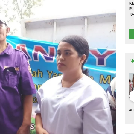
KE
IS
19
R
D
TE
N
a Deli
Kapolresta Deli
Kapolresta Deli
Ka
g Gelar
Serdang Pimpin
Serdang Tinjau Dan
Se
n Pra Operasi
Upacara Pelepasan
Cek Gudang
Up
 Toba”
Purna Bakti
Logistik KPU
Ha
2024
Personel Polresta
Na
Deli Serdang