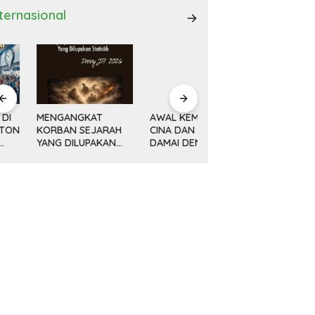
nternasional
ENGANGKAT
AWAL KEMAJUAN
Minyak, Bisnis dan
ORBAN SEJARAH
CINA DAN REVOLUSI
Politik (14) KETIKA
ANG DILUPAKAN
DAMAI DENG
MESIN MENGEBOR
ATISTIK
XIAOPING
LEBIH DALAM,
MELAMPAUI NURANI