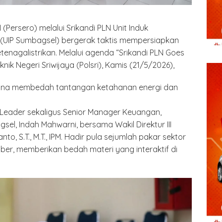
 (Persero) melalui Srikandi PLN Unit Induk
UIP Sumbagsel) bergerak taktis mempersiapkan
nagalistrikan. Melalui agenda “Srikandi PLN Goes
nik Negeri Sriwijaya (Polsri), Kamis (21/5/2026),
guna membedah tantangan ketahanan energi dan
di Leader sekaligus Senior Manager Keuangan,
l, Indah Mahwarni, bersama Wakil Direktur III
ianto, S.T., M.T., IPM. Hadir pula sejumlah pakar sektor
er, memberikan bedah materi yang interaktif di