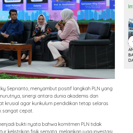
I
 Bisnis dan
DONALD TRUMP,
ANTRI TIGA JAM DI
M
(9)
TARIF 32 PERSEN
BANDARA HOUSTON
K
ITNYA
DAN KISAH SEPATU
DAN MACETNYA
Y
A MINYAK
CIBADUYUT
POLITIK AMERIKA
ST
AN
SERIKAT
POWER DUNIA
, Dicky Seprianto, menyambut positif langkah PLN yang
nurutnya, sinergi antara dunia akademis dan
gat krusial agar kurikulum pendidikan tetap selaras
k sangat cepat.
 menjadi bukti nyata bahwa komitmen PLN tidak
 kelistrikan fisik semata, melainkan juga investasi