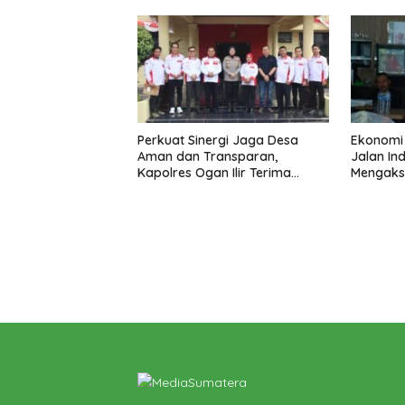
P4GN
Biomass
Perkuat Sinergi Jaga Desa
Ekonomi
Aman dan Transparan,
Jalan In
Kapolres Ogan Ilir Terima
Mengaks
Silaturahmi ABPEDNAS
Berkeadi
Gibran