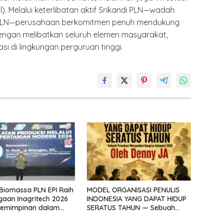
. Melalui keterlibatan aktif Srikandi PLN—wadah
 PLN—perusahaan berkomitmen penuh mendukung
engan melibatkan seluruh elemen masyarakat,
 di lingkungan perguruan tinggi.
 Biomassa PLN EPI Raih
MODEL ORGANISASI PENULIS
aan Inagritech 2026
INDONESIA YANG DAPAT HIDUP
pemimpinan dalam
SERATUS TAHUN — Sebuah
tan Pengembangan
Provokasi Menyambut Kongres