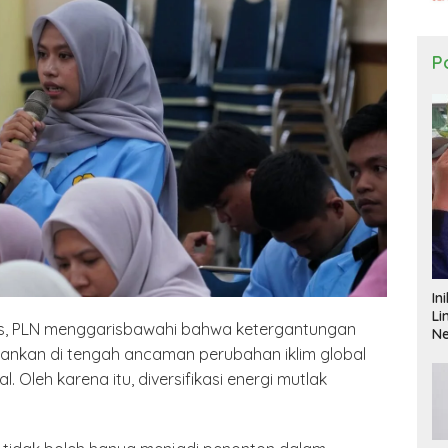
Po
In
Li
is, PLN menggarisbawahi bahwa ketergantungan
N
tahankan di tengah ancaman perubahan iklim global
. Oleh karena itu, diversifikasi energi mutlak