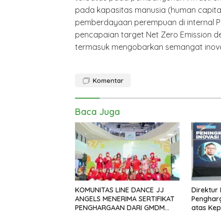
pada kapasitas manusia (human capital)
pemberdayaan perempuan di internal
pencapaian target Net Zero Emission d
termasuk mengobarkan semangat inovasi
Komentar
Baca Juga
KOMUNITAS LINE DANCE JJ
Direktur
ANGELS MENERIMA SERTIFIKAT
Pengharg
PENGHARGAAN DARI GMDM
atas Ke
DPP ATAS PERAN SERTA DALAM
Percepa