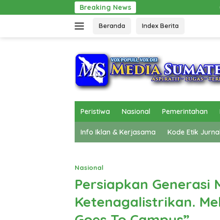
Langsung
Breaking News
Gerak Cepat Pol PP Beri Perto
ke
Beranda
Index Berita
konten
Peristiwa
Nasional
Pemerintahan
Info Iklan & Kerjasama
Kode Etik Jurna
Nasional
Persiapkan Generasi
Ketenagalistrikan. Me
Goes To Campus”