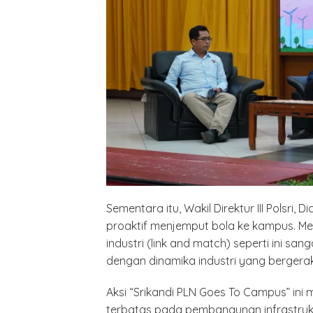
Minyak,
Politik 
BANGK
NEGAR
MELAW
SUPER
Sementara itu, Wakil Direktur III Polsri
proaktif menjemput bola ke kampus. Me
industri (link and match) seperti ini san
dengan dinamika industri yang bergera
Aksi “Srikandi PLN Goes To Campus” ini
terbatas pada pembangunan infrastruktur