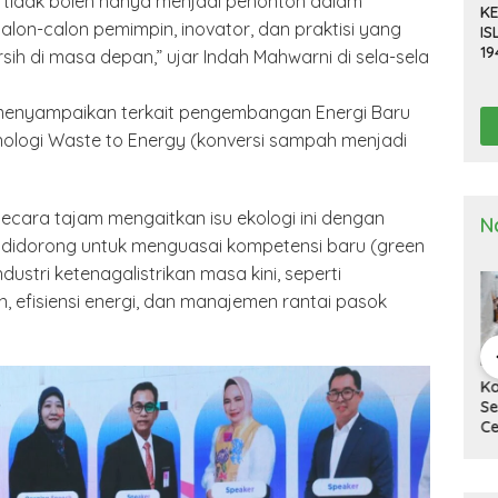
 tidak boleh hanya menjadi penonton dalam
KE
alon-calon pemimpin, inovator, dan praktisi yang
IS
19
ih di masa depan,” ujar Indah Mahwarni di sela-sela
R
D
menyampaikan terkait pengembangan Energi Baru
TE
nologi Waste to Energy (konversi sampah menjadi
ecara tajam mengaitkan isu ekologi ini dengan
N
 didorong untuk menguasai kompetensi baru (green
dustri ketenagalistrikan masa kini, seperti
 efisiensi energi, dan manajemen rantai pasok
a Deli
Kapolresta Deli
Kapolresta Deli
Ka
g Gelar
Serdang Pimpin
Serdang Tinjau Dan
Se
n Pra Operasi
Upacara Pelepasan
Cek Gudang
Up
 Toba”
Purna Bakti
Logistik KPU
Ha
2024
Personel Polresta
Na
Deli Serdang