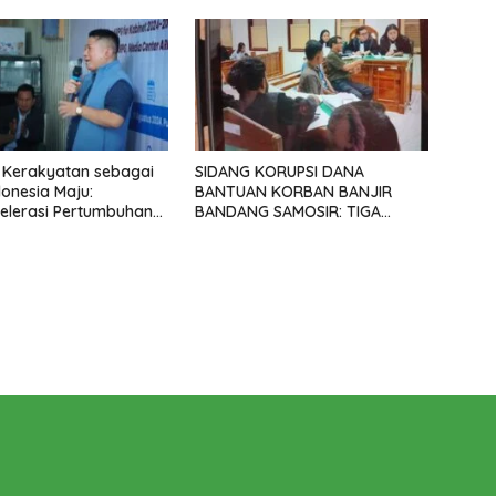
a
SATUPENA 2026
 Kerakyatan sebagai
SIDANG KORUPSI DANA
donesia Maju:
BANTUAN KORBAN BANJIR
elerasi Pertumbuhan
BANDANG SAMOSIR: TIGA
lan di Era Prabowo-
KEPALA DESA MENGAKU SUDAH
KEMBALIKAN UANG YANG
DITERIMA