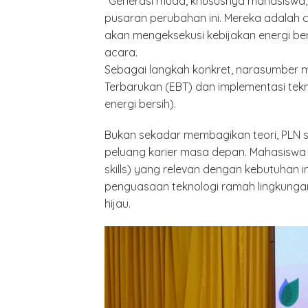
“Generasi muda, khususnya mahasiswa,
pusaran perubahan ini. Mereka adalah c
akan mengeksekusi kebijakan energi bers
acara.
Sebagai langkah konkret, narasumber 
Terbarukan (EBT) dan implementasi tek
energi bersih).
Bukan sekadar membagikan teori, PLN s
peluang karier masa depan. Mahasiswa
skills) yang relevan dengan kebutuhan in
penguasaan teknologi ramah lingkungan,
hijau.
Polrest
Serdan
Latiha
“Zebra
Tahun 