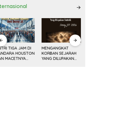
nternasional
ENGANGKAT
AWAL KEMAJUAN
Minyak, Bisnis dan
ORBAN SEJARAH
CINA DAN REVOLUSI
Politik (14) KETIKA
ANG DILUPAKAN
DAMAI DENG
MESIN MENGEBOR
ATISTIK
XIAOPING
LEBIH DALAM,
MELAMPAUI NURANI