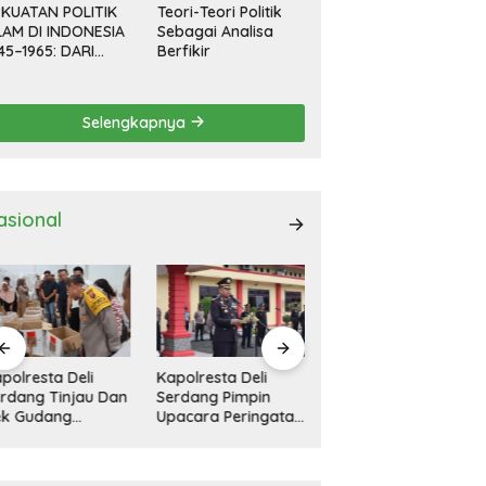
KUATAN POLITIK
Teori-Teori Politik
LAM DI INDONESIA
Sebagai Analisa
45–1965: DARI
Berfikir
EVOLUSI HINGGA
EMOKRASI
RPIMPIN
Selengkapnya
asional
polresta Deli
11 Rumah Rusak
Kapolresta Deli
rdang Pimpin
Diterjang Bandang
Serdang Pimpin
acara Peringatan
Di Tanah Pinem
Apel Gelar Pasukan
ri Pahlawan
Dairi
Ops Zebra Toba
sional
2024