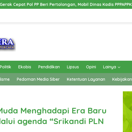
longan, Mobil Dinas Kadis PPPAPPKB Ogan Ilir Alami Kecelakaan
Politik
Ekobis
Pendidikan
Lipsus
Opini
Lainya
lisme
Pedoman Media Siber
Ketentuan Layanan
Kebijakan
 Muda Menghadapi Era Baru
lalui agenda “Srikandi PLN