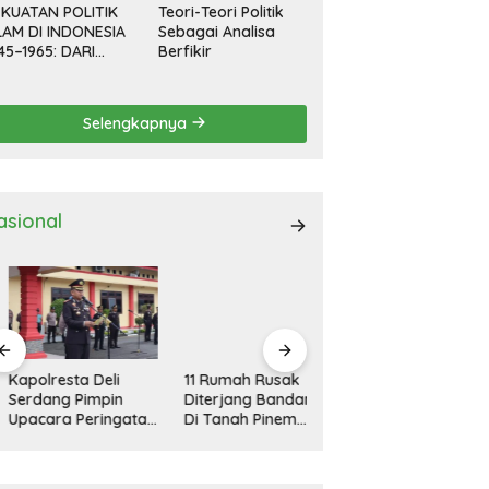
KUATAN POLITIK
Teori-Teori Politik
LAM DI INDONESIA
Sebagai Analisa
45–1965: DARI
Berfikir
EVOLUSI HINGGA
EMOKRASI
RPIMPIN
Selengkapnya
asional
polresta Deli
11 Rumah Rusak
Kapolresta Deli
rdang Pimpin
Diterjang Bandang
Serdang Pimpin
acara Peringatan
Di Tanah Pinem
Apel Gelar Pasukan
ri Pahlawan
Dairi
Ops Zebra Toba
sional
2024