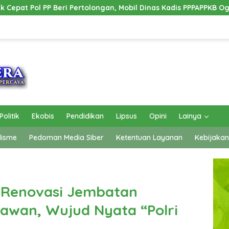
inas Kadis PPPAPPKB Ogan Ilir Alami Kecelakaan Tunggal
Politik
Ekobis
Pendidikan
Lipsus
Opini
Lainya
lisme
Pedoman Media Siber
Ketentuan Layanan
Kebijakan
g Renovasi Jembatan
awan, Wujud Nyata “Polri