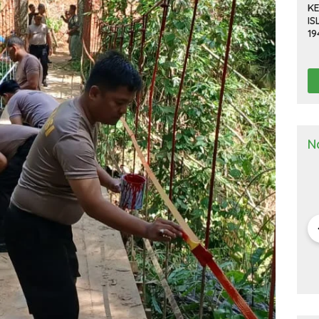
KE
IS
19
R
D
TE
N
a Deli
Kapolresta Deli
Kapolresta Deli
Ka
g Gelar
Serdang Pimpin
Serdang Tinjau Dan
Se
n Pra Operasi
Upacara Pelepasan
Cek Gudang
Up
 Toba”
Purna Bakti
Logistik KPU
Ha
2024
Personel Polresta
Na
Deli Serdang