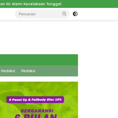
Pembangunan Cathlab RSUD Hadrianus Sinaga Dimulai, Wame
 Redaksi
Redaksi