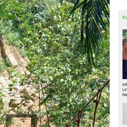
Po
In
Li
N