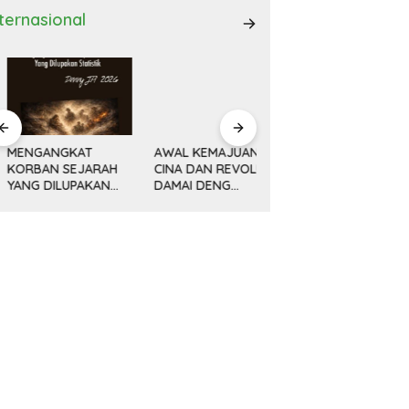
nternasional
ENGANGKAT
AWAL KEMAJUAN
Minyak, Bisnis dan
ORBAN SEJARAH
CINA DAN REVOLUSI
Politik (14) KETIKA
ANG DILUPAKAN
DAMAI DENG
MESIN MENGEBOR
ATISTIK
XIAOPING
LEBIH DALAM,
MELAMPAUI NURANI