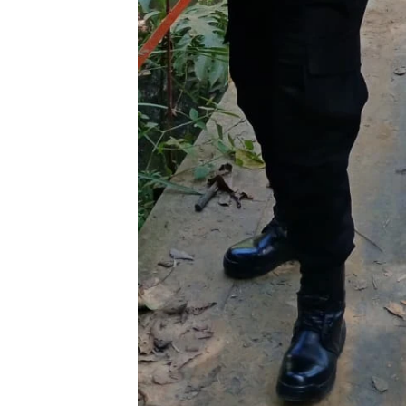
Minyak,
Politik 
BANGK
NEGAR
MELAW
SUPER