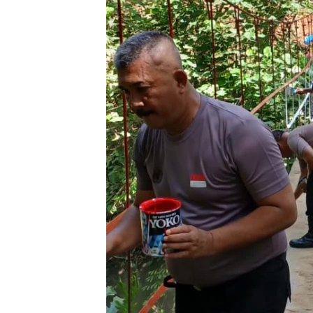
Polrest
Serdan
Latiha
“Zebra
Tahun 