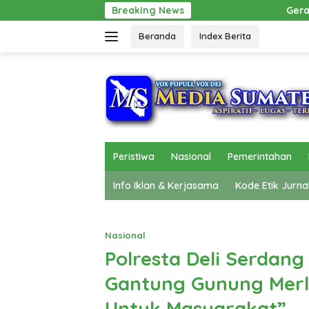
Langsung
Gerak Cepat Pol PP Beri Pertolongan, Mobil D
Breaking News
ke
Beranda
Index Berita
konten
Peristiwa
Nasional
Pemerintahan
Info Iklan & Kerjasama
Kode Etik Jurna
Nasional
Polresta Deli Serdan
Gantung Gunung Merl
Untuk Masyarakat”