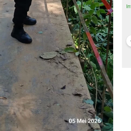
I
 Bisnis dan
DONALD TRUMP,
ANTRI TIGA JAM DI
M
(9)
TARIF 32 PERSEN
BANDARA HOUSTON
K
ITNYA
DAN KISAH SEPATU
DAN MACETNYA
Y
A MINYAK
CIBADUYUT
POLITIK AMERIKA
ST
AN
SERIKAT
POWER DUNIA