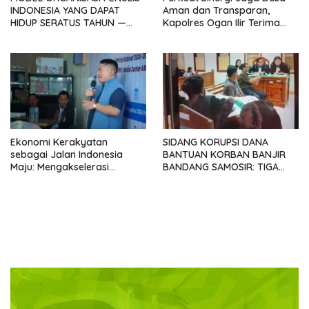
INDONESIA YANG DAPAT
Aman dan Transparan,
HIDUP SERATUS TAHUN —
Kapolres Ogan Ilir Terima
Sebuah Provokasi
Silaturahmi ABPEDNAS
Menyambut Kongres
SATUPENA 2026
Ekonomi Kerakyatan
SIDANG KORUPSI DANA
sebagai Jalan Indonesia
BANTUAN KORBAN BANJIR
Maju: Mengakselerasi
BANDANG SAMOSIR: TIGA
Pertumbuhan Berkeadilan di
KEPALA DESA MENGAKU
Era Prabowo-Gibran
SUDAH KEMBALIKAN UANG
YANG DITERIMA