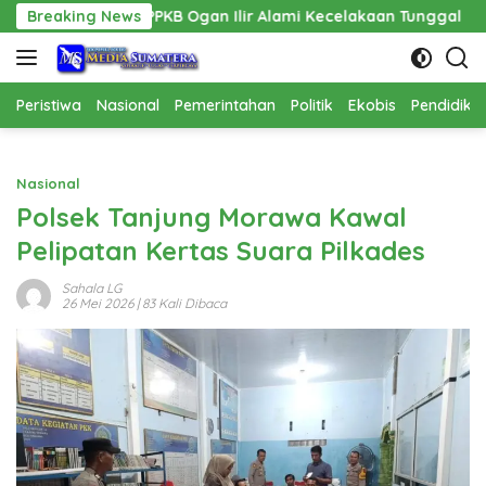
Langsung
B Ogan Ilir Alami Kecelakaan Tunggal
Breaking News
Pembangunan Cath
ke
konten
Peristiwa
Nasional
Pemerintahan
Politik
Ekobis
Pendidika
Nasional
Polsek Tanjung Morawa Kawal
Pelipatan Kertas Suara Pilkades
Sahala LG
26 Mei 2026
| 83 Kali Dibaca