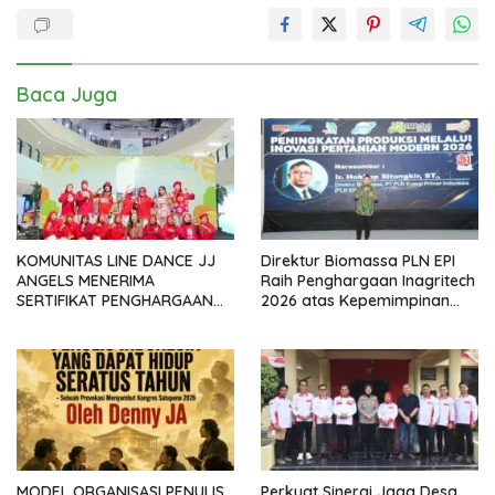
Baca Juga
KOMUNITAS LINE DANCE JJ
Direktur Biomassa PLN EPI
ANGELS MENERIMA
Raih Penghargaan Inagritech
SERTIFIKAT PENGHARGAAN
2026 atas Kepemimpinan
DARI GMDM DPP ATAS PERAN
dalam Percepatan
SERTA DALAM P4GN
Pengembangan Biomassa
MODEL ORGANISASI PENULIS
Perkuat Sinergi Jaga Desa