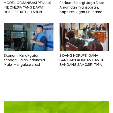
MODEL ORGANISASI PENULIS
Perkuat Sinergi Jaga Desa
INDONESIA YANG DAPAT
Aman dan Transparan,
HIDUP SERATUS TAHUN —
Kapolres Ogan Ilir Terima
Sebuah Provokasi
Silaturahmi ABPEDNAS
Menyambut Kongres
SATUPENA 2026
Ekonomi Kerakyatan
SIDANG KORUPSI DANA
sebagai Jalan Indonesia
BANTUAN KORBAN BANJIR
Maju: Mengakselerasi
BANDANG SAMOSIR: TIGA
Pertumbuhan Berkeadilan di
KEPALA DESA MENGAKU
Era Prabowo-Gibran
SUDAH KEMBALIKAN UANG
YANG DITERIMA