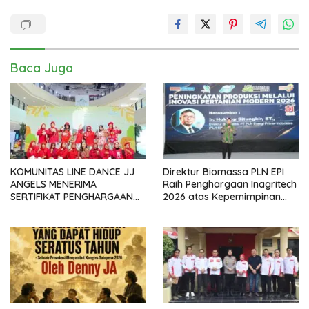
Baca Juga
KOMUNITAS LINE DANCE JJ
Direktur Biomassa PLN EPI
ANGELS MENERIMA
Raih Penghargaan Inagritech
SERTIFIKAT PENGHARGAAN
2026 atas Kepemimpinan
DARI GMDM DPP ATAS PERAN
dalam Percepatan
SERTA DALAM P4GN
Pengembangan Biomassa