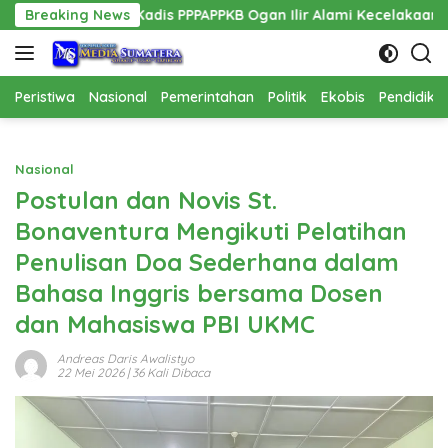
Langsung
as Kadis PPPAPPKB Ogan Ilir Alami Kecelakaan Tunggal
Breaking News
P
ke
konten
Peristiwa
Nasional
Pemerintahan
Politik
Ekobis
Pendidika
Nasional
Postulan dan Novis St.
Bonaventura Mengikuti Pelatihan
Penulisan Doa Sederhana dalam
Bahasa Inggris bersama Dosen
dan Mahasiswa PBI UKMC
Andreas Daris Awalistyo
22 Mei 2026
| 36 Kali Dibaca