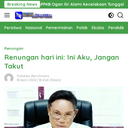
Langsung
PPPAPPKB Ogan Ilir Alami Kecelakaan Tunggal
Breaking News
Pembangun
ke
konten
Peristiwa
Nasional
Pemerintahan
Politik
Ekobis
Pendidika
Renungan
Renungan hari ini: Ini Aku, Jangan
Takut
Yohanes Berchmans
18 April 2026
| 36 Kali Dibaca