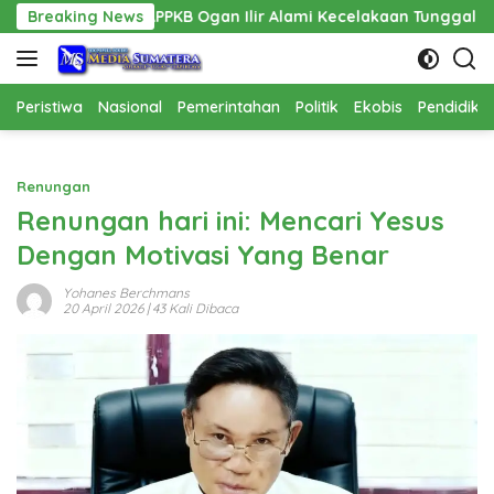
Langsung
PPPAPPKB Ogan Ilir Alami Kecelakaan Tunggal
Breaking News
Pembangun
ke
konten
Peristiwa
Nasional
Pemerintahan
Politik
Ekobis
Pendidika
Renungan
Renungan hari ini: Mencari Yesus
Dengan Motivasi Yang Benar
Yohanes Berchmans
20 April 2026
| 43 Kali Dibaca