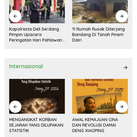
Kapolresta Deli Serdang
11 Rumah Rusak Diterjang
Pimpin Upacara
Bandang Di Tanah Pinem
Peringatan Hari Pahlawan
Dairi
Nasional
Internasional
MENGANGKAT KORBAN
AWAL KEMAJUAN CINA
SEJARAH YANG DILUPAKAN
DAN REVOLUSI DAMAI
(14
STATISTIK
DENG XIAOPING