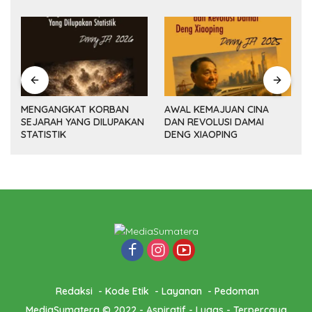
MENGANGKAT KORBAN
AWAL KEMAJUAN CINA
SEJARAH YANG DILUPAKAN
DAN REVOLUSI DAMAI
(14
STATISTIK
DENG XIAOPING
Redaksi
Kode Etik
Layanan
Pedoman
MediaSumatera © 2022 - Aspiratif - Lugas - Terpercaya