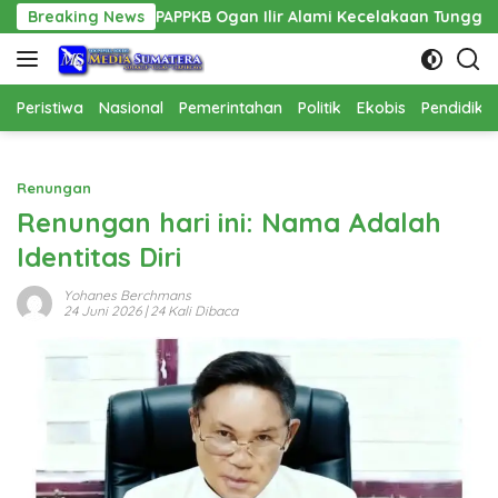
Langsung
s PPPAPPKB Ogan Ilir Alami Kecelakaan Tunggal
Breaking News
Pembang
ke
konten
Peristiwa
Nasional
Pemerintahan
Politik
Ekobis
Pendidika
Renungan
Renungan hari ini: Nama Adalah
Identitas Diri
Yohanes Berchmans
24 Juni 2026
| 24 Kali Dibaca