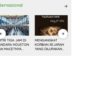
nternasional
ENGANGKAT
AWAL KEMAJUAN
Minyak, Bisnis dan
ORBAN SEJARAH
CINA DAN REVOLUSI
Politik (14) KETIKA
ANG DILUPAKAN
DAMAI DENG
MESIN MENGEBOR
ATISTIK
XIAOPING
LEBIH DALAM,
MELAMPAUI NURANI