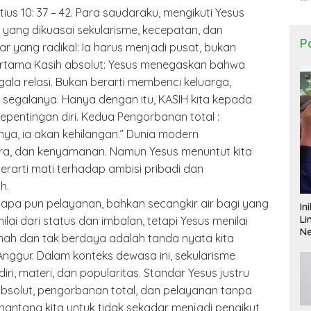
Matius 10: 37 – 42. Para saudaraku, mengikuti Yesus
 yang dikuasai sekularisme, kecepatan, dan
Po
r yang radikal: Ia harus menjadi pusat, bukan
ertama Kasih absolut: Yesus menegaskan bahwa
la relasi. Bukan berarti membenci keluarga,
 segalanya. Hanya dengan itu, KASIH kita kepada
pentingan diri. Kedua Pengorbanan total :
, ia akan kehilangan.” Dunia modern
ra, dan kenyamanan. Namun Yesus menuntut kita
berarti mati terhadap ambisi pribadi dan
h.
l apa pun pelayanan, bahkan secangkir air bagi yang
In
Li
menilai dari status dan imbalan, tetapi Yesus menilai
N
emah dan tak berdaya adalah tanda nyata kita
nggur. Dalam konteks dewasa ini, sekularisme
, materi, dan popularitas. Standar Yesus justru
absolut, pengorbanan total, dan pelayanan tanpa
enantang kita untuk tidak sekadar menjadi pengikut