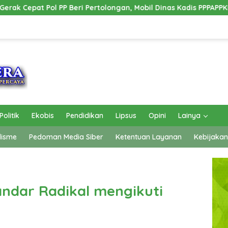
ri Pertolongan, Mobil Dinas Kadis PPPAPPKB Ogan Ilir Alami Kec
Politik
Ekobis
Pendidikan
Lipsus
Opini
Lainya
lisme
Pedoman Media Siber
Ketentuan Layanan
Kebijakan
andar Radikal mengikuti