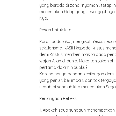
yang berada di zona “nyaman”, tetapi m
menemukan hidup yang sesungguhnya a
Nya.
Pesan Untuk Kita
Para saudaraku , mengikuti Yesus secara
sekularisme. KASIH kepada Kristus men
demi Kristus memberi makna pada pend
wajah Allah di dunia. Maka tanyakanlah
pertama dalam hidupku?
Karena hanya dengan kehilangan demi D
yang penuh, berlimpah, dan tak tergoyah
sebab di sanalah kita menemukan Segal
Polrest
Serdan
Pertanyaan Refleksi
Latiha
“Zebra
Tahun 
1. Apakah saya sungguh menempatkan Kri