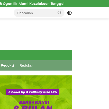
elakaan Tunggal
Pembangunan Cathlab RSUD Hadrianus 
 Redaksi
Redaksi