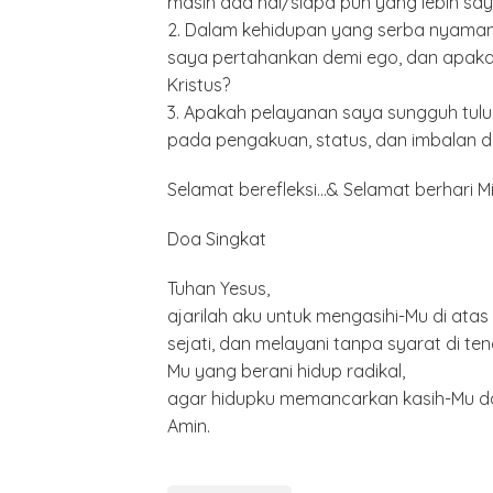
masih ada hal/siapa pun yang lebih sa
2. Dalam kehidupan yang serba nyaman
saya pertahankan demi ego, dan apaka
Kristus?
3. Apakah pelayanan saya sungguh tulus
pada pengakuan, status, dan imbalan d
Minyak,
Selamat berefleksi…& Selamat berhari 
Politik 
BANGK
Doa Singkat
NEGAR
MELAW
SUPER
Tuhan Yesus,
ajarilah aku untuk mengasihi-Mu di ata
sejati, dan melayani tanpa syarat di te
Mu yang berani hidup radikal,
agar hidupku memancarkan kasih-Mu d
Amin.