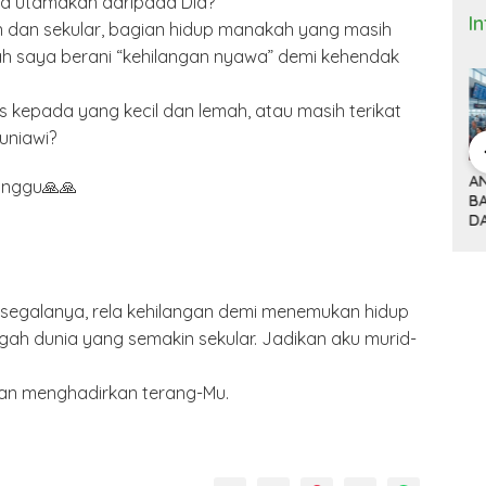
ya utamakan daripada Dia?
I
 dan sekular, bagian hidup manakah yang masih
h saya berani “kehilangan nyawa” demi kehendak
 kepada yang kecil dan lemah, atau masih terikat
uniawi?
 Bisnis dan
DONALD TRUMP,
ANTRI TIGA JAM DI
M
Minggu🙏🙏
(9)
TARIF 32 PERSEN
BANDARA HOUSTON
K
ITNYA
DAN KISAH SEPATU
DAN MACETNYA
Y
A MINYAK
CIBADUYUT
POLITIK AMERIKA
ST
AN
SERIKAT
POWER DUNIA
s segalanya, rela kehilangan demi menemukan hidup
ngah dunia yang semakin sekular. Jadikan aku murid-
an menghadirkan terang-Mu.