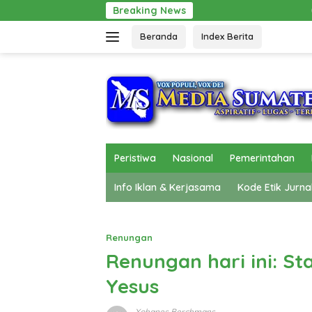
Langsung
Breaking News
Gerak Cepat Pol PP Be
ke
Beranda
Index Berita
konten
Peristiwa
Nasional
Pemerintahan
Info Iklan & Kerjasama
Kode Etik Jurna
Renungan
Renungan hari ini: St
Yesus
Yohanes Berchmans