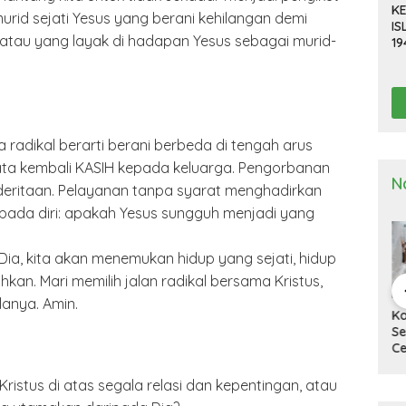
KE
urid sejati Yesus yang berani kehilangan demi
IS
tau yang layak di hadapan Yesus sebagai murid-
19
R
D
TE
 radikal berarti berani berbeda di tengah arus
ata kembali KASIH kepada keluarga. Pengorbanan
N
eritaan. Pelayanan tanpa syarat menghadirkan
 pada diri: apakah Yesus sungguh menjadi yang
ia, kita akan menemukan hidup yang sejati, hidup
kan. Mari memilih jalan radikal bersama Kristus,
anya. Amin.
a Deli
Kapolresta Deli
Kapolresta Deli
Ka
g Gelar
Serdang Pimpin
Serdang Tinjau Dan
Se
n Pra Operasi
Upacara Pelepasan
Cek Gudang
Up
 Toba”
Purna Bakti
Logistik KPU
Ha
2024
Personel Polresta
Na
stus di atas segala relasi dan kepentingan, atau
Deli Serdang