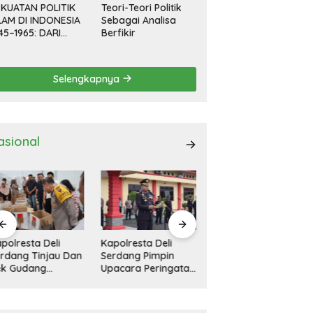
KUATAN POLITIK
Teori-Teori Politik
LAM DI INDONESIA
Sebagai Analisa
45–1965: DARI
Berfikir
EVOLUSI HINGGA
EMOKRASI
RPIMPIN
Selengkapnya
asional
polresta Deli
11 Rumah Rusak
Kapolresta Deli
rdang Pimpin
Diterjang Bandang
Serdang Pimpin
acara Peringatan
Di Tanah Pinem
Apel Gelar Pasukan
ri Pahlawan
Dairi
Ops Zebra Toba
sional
2024