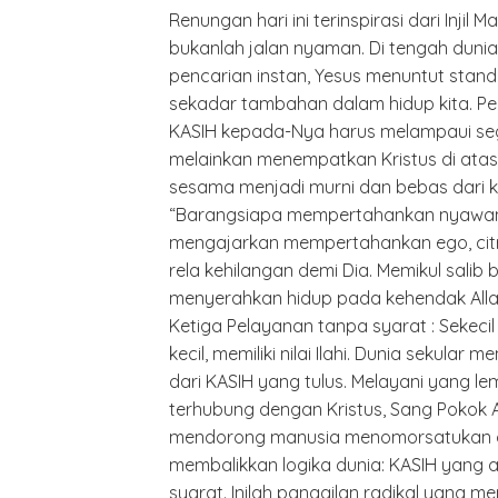
Renungan hari ini terinspirasi dari Injil 
bukanlah jalan nyaman. Di tengah dunia
pencarian instan, Yesus menuntut standa
sekadar tambahan dalam hidup kita. P
KASIH kepada-Nya harus melampaui sega
melainkan menempatkan Kristus di atas
sesama menjadi murni dan bebas dari ke
“Barangsiapa mempertahankan nyawanya
mengajarkan mempertahankan ego, cit
rela kehilangan demi Dia. Memikul salib 
menyerahkan hidup pada kehendak Alla
Ketiga Pelayanan tanpa syarat : Sekeci
kecil, memiliki nilai Ilahi. Dunia sekular 
dari KASIH yang tulus. Melayani yang l
terhubung dengan Kristus, Sang Pokok A
mendorong manusia menomorsatukan diri
membalikkan logika dunia: KASIH yang 
syarat. Inilah panggilan radikal yang m